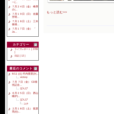
一(...
７月２４日（金） 峰厚
介(...
もっと読む>>
７月１９日（日） 佐藤
芳明...
７月１８日（土） 三木
俊雄...
７月１７日（金） 「
Ja...
カテゴリー
ライブレポート [ 3789
]
日記 [ 12 ]
最近のコメント
6/11 (土) 竹内亜里沙(...
victory
７月 ７日（金） CD発
売記念...
ばんび
６月２５日（日） 西山
瞳(P)...
ばんび
コチ
２月１８日（土） 荻原
亮(G)...