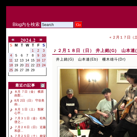
Blog内を検索
« ２月１７日（土
2024.2
S
M
T
W
T
F
S
２月１８日（日） 井上銘(G) 山本連(E
1
2
3
4
5
6
7
8
9
10
井上銘(G) 山本連(Eb) 柵木雄斗(Dr)
11
12
13
14
15
16
17
18
19
20
21
22
23
24
25
26
27
28
29
最近の記事
８月 ７日（金） 横原
由梨...
8月 2日（日） 守谷美
由...
８月 １日（土） 類家
心平...
７月３１日（金） 松島
啓之...
７月２６日（日） 近藤
和彦...
７月２５日（土） 林栄