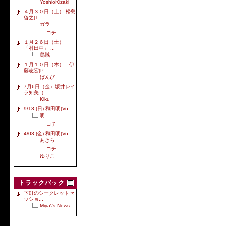
YoshioKizaki
４月３０日（土） 松島
啓之(T...
ガラ
コチ
１月２６日（土）
「村田中」 ...
烏賊
１月１０日（木） 伊
藤志宏(P...
ばんび
7月6日（金）坂井レイ
ラ知美（...
Kiku
9/13 (日) 和田明(Vo...
明
コチ
4/03 (金) 和田明(Vo...
あきら
コチ
ゆりこ
トラックバック
下町のシークレットセ
ッショ...
Miya\'s News