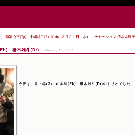
） 類家心平(Tp) 中嶋錠二(P)
|
Main
|
２月２１日（水） コチセッション 清水絵理子(P
b) 柵木雄斗(Dr)
February 18, 2024
今夜は、井上銘(G) 山本連(Eb) 柵木雄斗(Dr)のトリオでした。