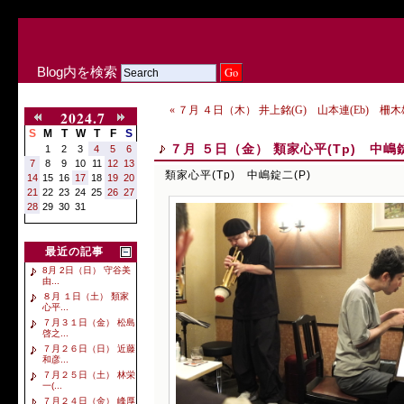
Blog内を検索
« ７月 ４日（木） 井上銘(G) 山本連(Eb) 柵木雄
2024.7
S
M
T
W
T
F
S
７月 ５日（金） 類家心平(Tp) 中嶋錠
1
2
3
4
5
6
7
8
9
10
11
12
13
類家心平(Tp) 中嶋錠二(P)
14
15
16
17
18
19
20
21
22
23
24
25
26
27
28
29
30
31
最近の記事
8月 2日（日） 守谷美
由...
８月 １日（土） 類家
心平...
７月３１日（金） 松島
啓之...
７月２６日（日） 近藤
和彦...
７月２５日（土） 林栄
一(...
７月２４日（金） 峰厚