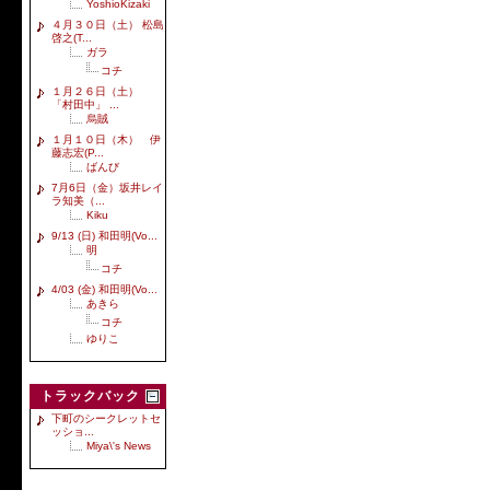
YoshioKizaki
４月３０日（土） 松島
啓之(T...
ガラ
コチ
１月２６日（土）
「村田中」 ...
烏賊
１月１０日（木） 伊
藤志宏(P...
ばんび
7月6日（金）坂井レイ
ラ知美（...
Kiku
9/13 (日) 和田明(Vo...
明
コチ
4/03 (金) 和田明(Vo...
あきら
コチ
ゆりこ
トラックバック
下町のシークレットセ
ッショ...
Miya\'s News