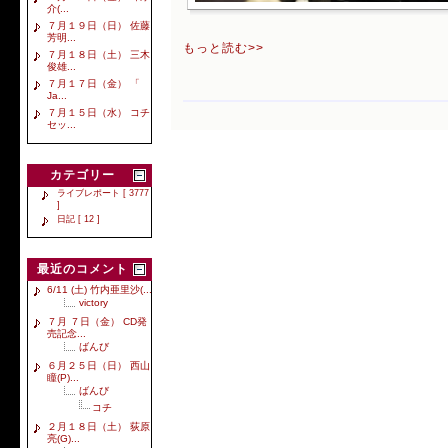
介(...
７月１９日（日） 佐藤
芳明...
もっと読む>>
７月１８日（土） 三木
俊雄...
７月１７日（金） 「
Ja...
７月１５日（水） コチ
セッ...
カテゴリー
ライブレポート [ 3777
]
日記 [ 12 ]
最近のコメント
6/11 (土) 竹内亜里沙(...
victory
７月 ７日（金） CD発
売記念...
ばんび
６月２５日（日） 西山
瞳(P)...
ばんび
コチ
２月１８日（土） 荻原
亮(G)...