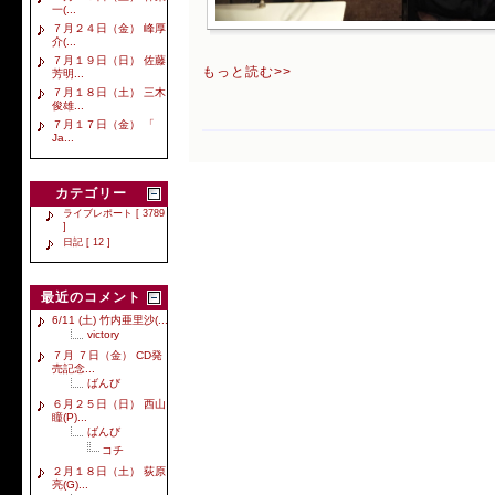
一(...
７月２４日（金） 峰厚
介(...
７月１９日（日） 佐藤
もっと読む>>
芳明...
７月１８日（土） 三木
俊雄...
７月１７日（金） 「
Ja...
カテゴリー
ライブレポート [ 3789
]
日記 [ 12 ]
最近のコメント
6/11 (土) 竹内亜里沙(...
victory
７月 ７日（金） CD発
売記念...
ばんび
６月２５日（日） 西山
瞳(P)...
ばんび
コチ
２月１８日（土） 荻原
亮(G)...