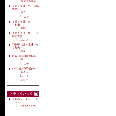
YoshioKizaki
４月３０日（土） 松島
啓之(T...
ガラ
コチ
１月２６日（土）
「村田中」 ...
烏賊
１月１０日（木） 伊
藤志宏(P...
ばんび
7月6日（金）坂井レイ
ラ知美（...
Kiku
9/13 (日) 和田明(Vo...
明
コチ
4/03 (金) 和田明(Vo...
あきら
コチ
ゆりこ
トラックバック
下町のシークレットセ
ッショ...
Miya\'s News