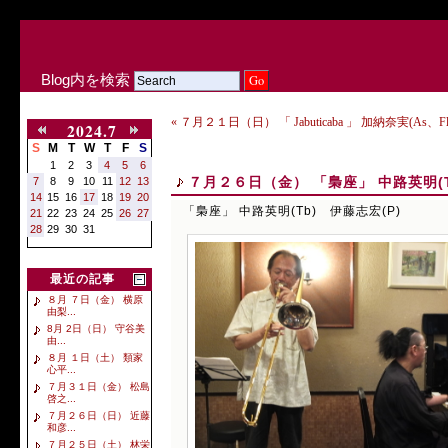
Blog内を検索
« ７月２１日（日） 「 Jabuticaba 」 加納奈実(As、
2024.7
S
M
T
W
T
F
S
1
2
3
4
5
6
７月２６日（金） 「梟座」 中路英明(T
7
8
9
10
11
12
13
14
15
16
17
18
19
20
「梟座」 中路英明(Tb) 伊藤志宏(P)
21
22
23
24
25
26
27
28
29
30
31
最近の記事
８月 ７日（金） 横原
由梨...
8月 2日（日） 守谷美
由...
８月 １日（土） 類家
心平...
７月３１日（金） 松島
啓之...
７月２６日（日） 近藤
和彦...
７月２５日（土） 林栄