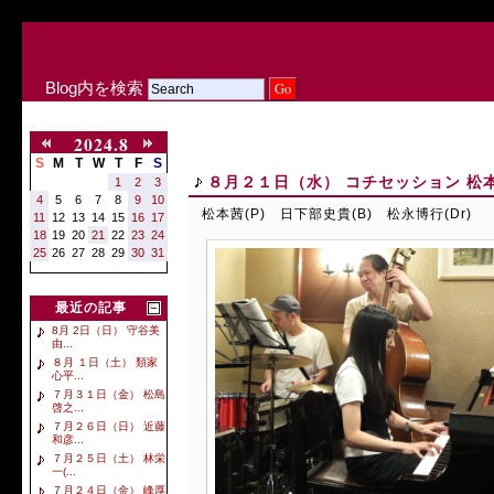
Blog内を検索
2024.8
S
M
T
W
T
F
S
８月２１日（水） コチセッション 松本茜
1
2
3
4
5
6
7
8
9
10
松本茜(P) 日下部史貴(B) 松永博行(Dr)
11
12
13
14
15
16
17
18
19
20
21
22
23
24
25
26
27
28
29
30
31
最近の記事
8月 2日（日） 守谷美
由...
８月 １日（土） 類家
心平...
７月３１日（金） 松島
啓之...
７月２６日（日） 近藤
和彦...
７月２５日（土） 林栄
一(...
７月２４日（金） 峰厚