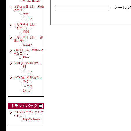
YoshioKizaki
４月３０日（土） 松島
←メールア
啓之(T...
ガラ
コチ
１月２６日（土）
「村田中」 ...
烏賊
１月１０日（木） 伊
藤志宏(P...
ばんび
7月6日（金）坂井レイ
ラ知美（...
Kiku
9/13 (日) 和田明(Vo...
明
コチ
4/03 (金) 和田明(Vo...
あきら
コチ
ゆりこ
トラックバック
下町のシークレットセ
ッショ...
Miya\'s News