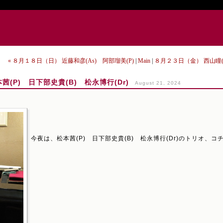
« ８月１８日（日） 近藤和彦(As) 阿部瑠美(P)
|
Main
|
８月２３日（金） 西山瞳(P
(P) 日下部史貴(B) 松永博行(Dr)
August 21, 2024
今夜は、松本茜(P) 日下部史貴(B) 松永博行(Dr)のトリオ、