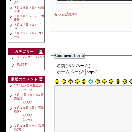
介(...
７月１９日（日） 佐藤
芳明...
もっと読む>>
７月１８日（土） 三木
俊雄...
７月１７日（金） 「
Ja...
７月１５日（水） コチ
セッ...
カテゴリー
Comment Form
ライブレポート [ 3777
]
日記 [ 12 ]
名前(ペンネーム):
ホームページ:
最近のコメント
6/11 (土) 竹内亜里沙(...
victory
７月 ７日（金） CD発
売記念...
ばんび
６月２５日（日） 西山
瞳(P)...
ばんび
コチ
２月１８日（土） 荻原
亮(G)...