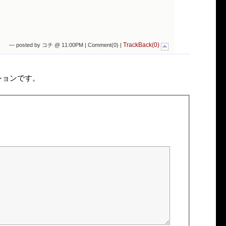
TrackBack(0)
— posted by コチ @ 11:00PM |
Comment(0)
|
ションです。