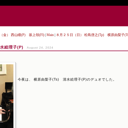
（金） 西山瞳(P) 坂上領(Fl)
|
Main
|
８月２５日（日） 松島啓之(Tp) 横原由梨子(Ts
水絵理子(P)
August 24, 2024
今夜は、 横原由梨子(Ts) 清水絵理子(P)のデュオでした。