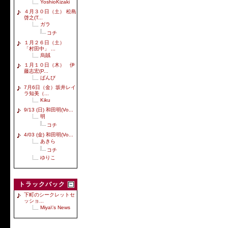
YoshioKizaki
４月３０日（土） 松島
啓之(T...
ガラ
コチ
１月２６日（土）
「村田中」 ...
烏賊
１月１０日（木） 伊
藤志宏(P...
ばんび
7月6日（金）坂井レイ
ラ知美（...
Kiku
9/13 (日) 和田明(Vo...
明
コチ
4/03 (金) 和田明(Vo...
あきら
コチ
ゆりこ
トラックバック
下町のシークレットセ
ッショ...
Miya\'s News