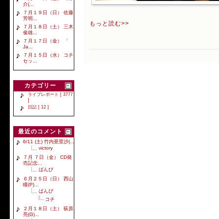
介(...
７月１９日（日） 佐藤
芳明...
もっと読む>>
７月１８日（土） 三木
俊雄...
７月１７日（金） 「
Ja...
７月１５日（水） コチ
セッ...
カテゴリー
ライブレポート [ 3777
]
日記 [ 12 ]
最近のコメント
6/11 (土) 竹内亜里沙(...
victory
７月 ７日（金） CD発
売記念...
ばんび
６月２５日（日） 西山
瞳(P)...
ばんび
コチ
２月１８日（土） 荻原
亮(G)...