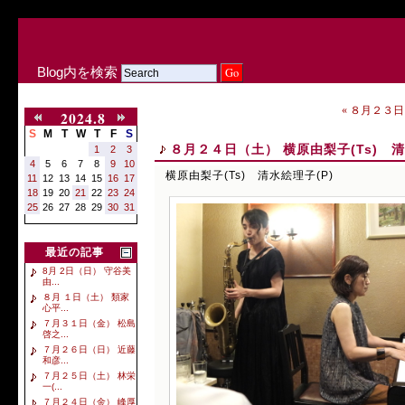
Blog内を検索
« ８月２３日
2024.8
S
M
T
W
T
F
S
８月２４日（土） 横原由梨子(Ts) 清
1
2
3
4
5
6
7
8
9
10
横原由梨子(Ts) 清水絵理子(P)
11
12
13
14
15
16
17
18
19
20
21
22
23
24
25
26
27
28
29
30
31
最近の記事
8月 2日（日） 守谷美
由...
８月 １日（土） 類家
心平...
７月３１日（金） 松島
啓之...
７月２６日（日） 近藤
和彦...
７月２５日（土） 林栄
一(...
７月２４日（金） 峰厚