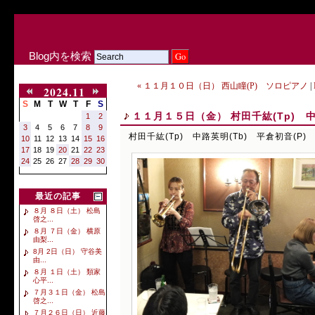
Blog内を検索
« １１月１０日（日） 西山瞳(P) ソロピアノ
|
2024.11
S
M
T
W
T
F
S
１１月１５日（金） 村田千紘(Tp) 中
1
2
3
4
5
6
7
8
9
村田千紘(Tp) 中路英明(Tb) 平倉初音(P)
10
11
12
13
14
15
16
17
18
19
20
21
22
23
24
25
26
27
28
29
30
最近の記事
８月 ８日（土） 松島
啓之...
８月 ７日（金） 横原
由梨...
8月 2日（日） 守谷美
由...
８月 １日（土） 類家
心平...
７月３１日（金） 松島
啓之...
７月２６日（日） 近藤