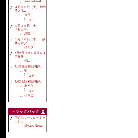
YoshioKizaki
４月３０日（土） 松島
啓之(T...
ガラ
コチ
１月２６日（土）
「村田中」 ...
烏賊
１月１０日（木） 伊
藤志宏(P...
ばんび
7月6日（金）坂井レイ
ラ知美（...
Kiku
9/13 (日) 和田明(Vo...
明
コチ
4/03 (金) 和田明(Vo...
あきら
コチ
ゆりこ
トラックバック
下町のシークレットセ
ッショ...
Miya\'s News