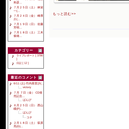
和彦...
７月２５日（土） 林栄
一(...
もっと読む>>
７月２４日（金） 峰厚
介(...
７月１９日（日） 佐藤
芳明...
７月１８日（土） 三木
俊雄...
カテゴリー
ライブレポート [ 3790
]
日記 [ 12 ]
最近のコメント
6/11 (土) 竹内亜里沙(...
victory
７月 ７日（金） CD発
売記念...
ばんび
６月２５日（日） 西山
瞳(P)...
ばんび
コチ
２月１８日（土） 荻原
亮(G)...