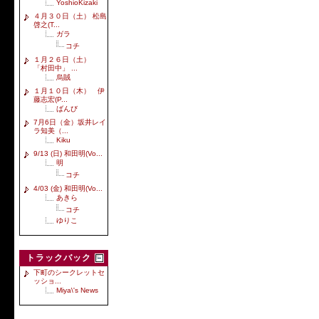
YoshioKizaki
４月３０日（土） 松島
啓之(T...
ガラ
コチ
１月２６日（土）
「村田中」 ...
烏賊
１月１０日（木） 伊
藤志宏(P...
ばんび
7月6日（金）坂井レイ
ラ知美（...
Kiku
9/13 (日) 和田明(Vo...
明
コチ
4/03 (金) 和田明(Vo...
あきら
コチ
ゆりこ
トラックバック
下町のシークレットセ
ッショ...
Miya\'s News