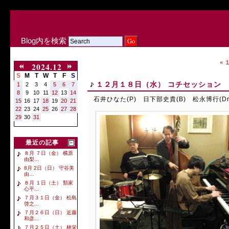
Blog内を検索
«
2024.12
S
M
T
W
T
F
S
１２月１８日（水） コチセッション 石
1
2
3
4
5
6
7
8
9
10
11
12
13
14
石井ひなた(P) 日下部史貴(B) 松永博行(Dr
15
16
17
18
19
20
21
22
23
24
25
26
27
28
29
30
31
最近の記事
８月 ７日（金） 横原
由梨...
8月 2日（日） 守谷美
由...
８月 １日（土） 類家
心平...
７月３１日（金） 松島
啓之...
７月２６日（日） 近藤
和彦...
７月２５日（土） 林栄