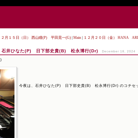
 １２月１５日（日） 西山瞳(P) 平田晃一(G)
|
Main
|
１２月２０日（金） HANA ARDI
井ひなた(P) 日下部史貴(B) 松永博行(Dr)
December 18, 2024
)
今夜は、石井ひなた(P) 日下部史貴(B) 松永博行(Dr) のコチ