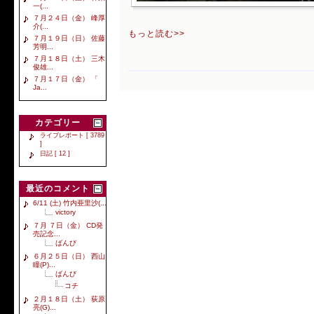
一(...
７月２４日（金） 峰厚
介(...
もっと読む>>
７月１９日（日） 佐藤
芳明...
７月１８日（土） 三木
俊雄...
７月１７日（金） 「
Ja...
カテゴリー
ライブレポート [ 3789
]
日記 [ 12 ]
最近のコメント
6/11 (土) 竹内亜里沙(...
victory
７月 ７日（金） CD発
売記念...
ばんび
６月２５日（日） 西山
瞳(P)...
ばんび
コチ
２月１８日（土） 荻原
亮(G)...