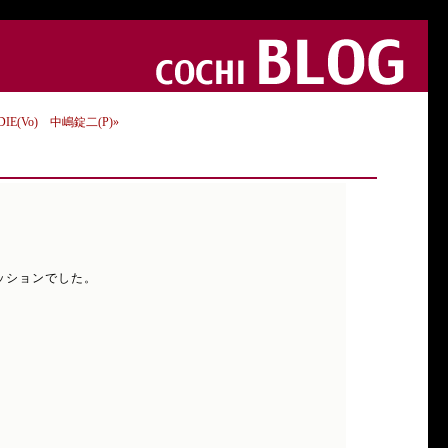
E(Vo) 中嶋錠二(P)»
セッションでした。