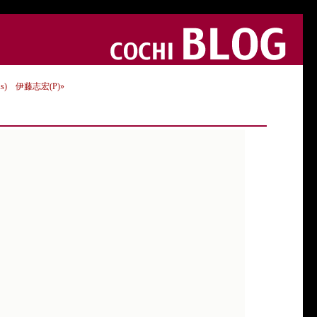
) 伊藤志宏(P)»
。