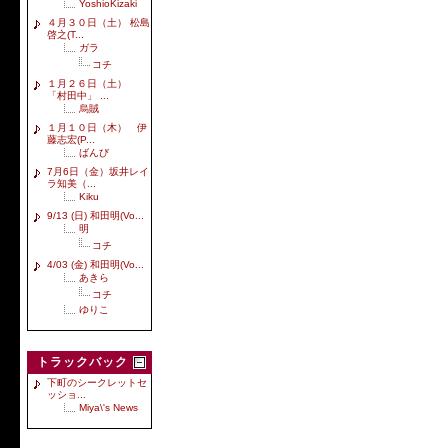
YoshioKizaki
４月３０日（土） 松島
啓之(T...
ガラ
コチ
１月２６日（土）
「村田中」 ...
烏賊
１月１０日（木） 伊
藤志宏(P...
ばんび
7月6日（金）坂井レイ
ラ知美（...
Kiku
9/13 (日) 和田明(Vo...
明
コチ
4/03 (金) 和田明(Vo...
あきら
コチ
ゆりこ
トラックバック
下町のシークレットセ
ッショ...
Miya\'s News