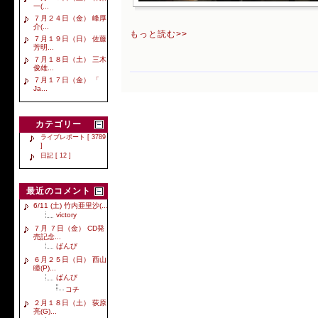
一(...
７月２４日（金） 峰厚
介(...
もっと読む>>
７月１９日（日） 佐藤
芳明...
７月１８日（土） 三木
俊雄...
７月１７日（金） 「
Ja...
カテゴリー
ライブレポート [ 3789
]
日記 [ 12 ]
最近のコメント
6/11 (土) 竹内亜里沙(...
victory
７月 ７日（金） CD発
売記念...
ばんび
６月２５日（日） 西山
瞳(P)...
ばんび
コチ
２月１８日（土） 荻原
亮(G)...