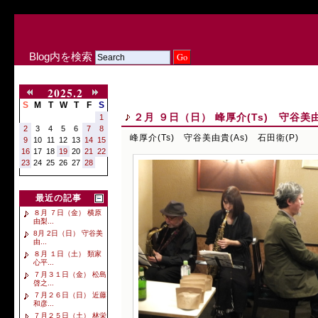
Blog内を検索
2025.2
S
M
T
W
T
F
S
２月 ９日（日） 峰厚介(Ts) 守谷美由
1
2
3
4
5
6
7
8
峰厚介(Ts) 守谷美由貴(As) 石田衛(P)
9
10
11
12
13
14
15
16
17
18
19
20
21
22
23
24
25
26
27
28
最近の記事
８月 ７日（金） 横原
由梨...
8月 2日（日） 守谷美
由...
８月 １日（土） 類家
心平...
７月３１日（金） 松島
啓之...
７月２６日（日） 近藤
和彦...
７月２５日（土） 林栄