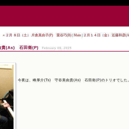
« ２月 ８日（土） 片倉真由子(P) 粟谷巧(B)
|
Main
|
２月１４日（金） 近藤和彦(As
貴(As) 石田衛(P)
February 09, 2025
今夜は、峰厚介(Ts) 守谷美由貴(As) 石田衛(P)のトリオでした