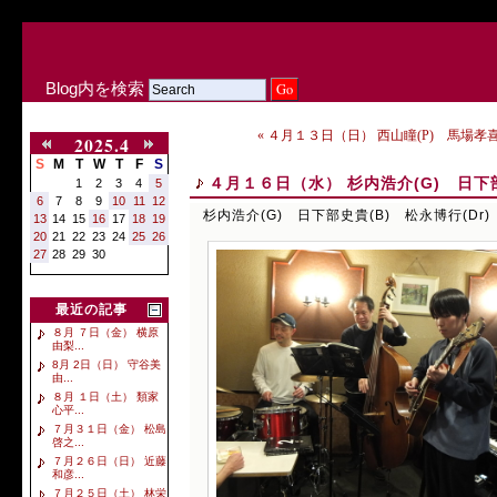
Blog内を検索
« ４月１３日（日） 西山瞳(P) 馬場孝喜
2025.4
S
M
T
W
T
F
S
４月１６日（水） 杉内浩介(G) 日下部
1
2
3
4
5
6
7
8
9
10
11
12
杉内浩介(G) 日下部史貴(B) 松永博行(Dr)
13
14
15
16
17
18
19
20
21
22
23
24
25
26
27
28
29
30
最近の記事
８月 ７日（金） 横原
由梨...
8月 2日（日） 守谷美
由...
８月 １日（土） 類家
心平...
７月３１日（金） 松島
啓之...
７月２６日（日） 近藤
和彦...
７月２５日（土） 林栄