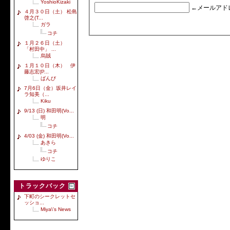
YoshioKizaki
←メールアド
４月３０日（土） 松島
啓之(T...
ガラ
コチ
１月２６日（土）
「村田中」 ...
烏賊
１月１０日（木） 伊
藤志宏(P...
ばんび
7月6日（金）坂井レイ
ラ知美（...
Kiku
9/13 (日) 和田明(Vo...
明
コチ
4/03 (金) 和田明(Vo...
あきら
コチ
ゆりこ
トラックバック
下町のシークレットセ
ッショ...
Miya\'s News