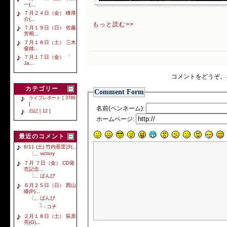
一(...
７月２４日（金） 峰厚
介(...
もっと読む>>
７月１９日（日） 佐藤
芳明...
７月１８日（土） 三木
俊雄...
７月１７日（金） 「
Ja...
コメントをどうぞ。
カテゴリー
Comment Form
ライブレポート [ 3789
]
名前(ペンネーム):
日記 [ 12 ]
ホームページ:
最近のコメント
6/11 (土) 竹内亜里沙(...
victory
７月 ７日（金） CD発
売記念...
ばんび
６月２５日（日） 西山
瞳(P)...
ばんび
コチ
２月１８日（土） 荻原
亮(G)...