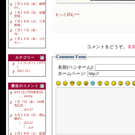
７月２４日（金） 峰厚
介(...
７月１９日（日） 佐藤
もっと読む>>
芳明...
７月１８日（土） 三木
俊雄...
７月１７日（金） 「
Ja...
７月１５日（水） コチ
セッ...
コメントをどうぞ。
名
Comment Form
カテゴリー
ライブレポート [ 3777
名前(ペンネーム):
]
日記 [ 12 ]
ホームページ:
最近のコメント
6/11 (土) 竹内亜里沙(...
victory
７月 ７日（金） CD発
売記念...
ばんび
６月２５日（日） 西山
瞳(P)...
ばんび
コチ
２月１８日（土） 荻原