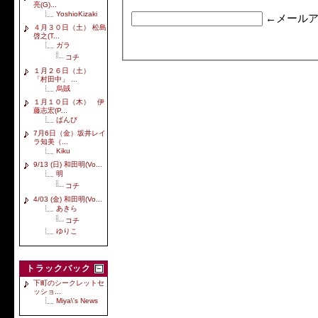
亮(G)...
YoshioKizaki
←メールア
４月３０日（土） 松島
啓之(T...
ガラ
コチ
１月２６日（土）
「村田中」 ...
烏賊
１月１０日（木） 伊
藤志宏(P...
ばんび
7月6日（金）坂井レイ
ラ知美（...
Kiku
9/13 (日) 和田明(Vo...
明
コチ
4/03 (金) 和田明(Vo...
あきら
コチ
ゆりこ
トラックバック
下町のシークレットセ
ッショ...
Miya\'s News