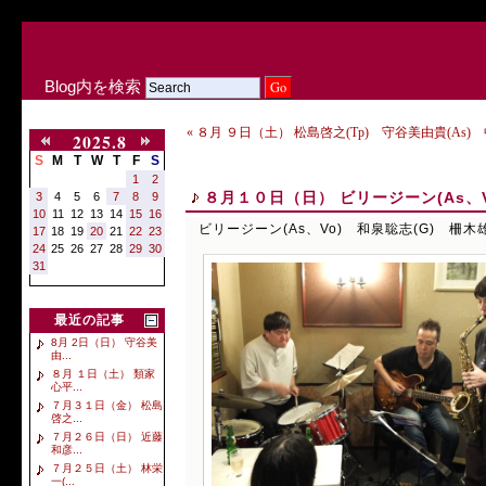
Blog内を検索
« ８月 ９日（土） 松島啓之(Tp) 守谷美由貴(As) 
2025.8
S
M
T
W
T
F
S
1
2
８月１０日（日） ビリージーン(As、V
3
4
5
6
7
8
9
10
11
12
13
14
15
16
ビリージーン(As、Vo) 和泉聡志(G) 柵木雄
17
18
19
20
21
22
23
24
25
26
27
28
29
30
31
最近の記事
8月 2日（日） 守谷美
由...
８月 １日（土） 類家
心平...
７月３１日（金） 松島
啓之...
７月２６日（日） 近藤
和彦...
７月２５日（土） 林栄
一(...