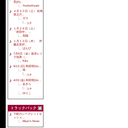
亮(G)...
YoshioKizaki
４月３０日（土） 松島
啓之(T...
ガラ
コチ
１月２６日（土）
「村田中」 ...
烏賊
１月１０日（木） 伊
藤志宏(P...
ばんび
7月6日（金）坂井レイ
ラ知美（...
Kiku
9/13 (日) 和田明(Vo...
明
コチ
4/03 (金) 和田明(Vo...
あきら
コチ
ゆりこ
トラックバック
下町のシークレットセ
ッショ...
Miya\'s News