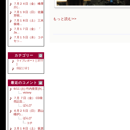
７月２４日（金） 峰厚
介(...
７月１９日（日） 佐藤
芳明...
もっと読む>>
７月１８日（土） 三木
俊雄...
７月１７日（金） 「
Ja...
７月１５日（水） コチ
セッ...
カテゴリー
ライブレポート [ 3777
]
日記 [ 12 ]
最近のコメント
6/11 (土) 竹内亜里沙(...
victory
７月 ７日（金） CD発
売記念...
ばんび
６月２５日（日） 西山
瞳(P)...
ばんび
コチ
２月１８日（土） 荻原