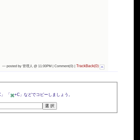
TrackBack(0)
— posted by 管理人 @ 11:00PM |
Comment(0)
|
選択ボタンを押すとトラックバックURLが選択されるので，マウスの右クリックメニューや「Ctrl+C」 「
+C」などでコピーしましょう。