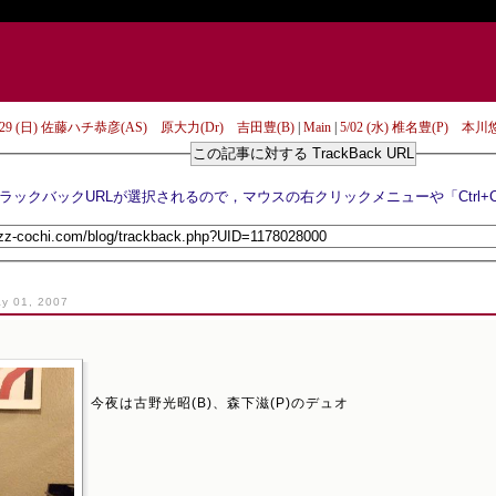
4/29 (日) 佐藤ハチ恭彦(AS) 原大力(Dr) 吉田豊(B)
|
Main
|
5/02 (水) 椎名豊(P) 本
この記事に対する TrackBack URL
y 01, 2007
今夜は古野光昭(B)、森下滋(P)のデュオ