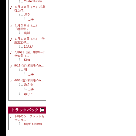
YoshioKizaki
４月３０日（土） 松島
啓之(T...
ガラ
コチ
１月２６日（土）
「村田中」 ...
烏賊
１月１０日（木） 伊
藤志宏(P...
ばんび
7月6日（金）坂井レイ
ラ知美（...
Kiku
9/13 (日) 和田明(Vo...
明
コチ
4/03 (金) 和田明(Vo...
あきら
コチ
ゆりこ
トラックバック
下町のシークレットセ
ッショ...
Miya\'s News