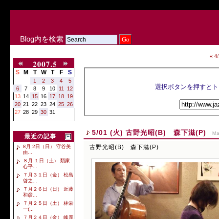
Blog内を検索
« 
2007.5
S
M
T
W
T
F
S
1
2
3
4
5
6
7
8
9
10
11
12
13
14
15
16
17
18
19
20
21
22
23
24
25
26
27
28
29
30
31
5/01 (火) 古野光昭(B) 森下滋(P)
Ma
最近の記事
古野光昭(B) 森下滋(P)
8月 2日（日） 守谷美
由...
８月 １日（土） 類家
心平...
７月３１日（金） 松島
啓之...
７月２６日（日） 近藤
和彦...
７月２５日（土） 林栄
一(...
７月２４日（金） 峰厚