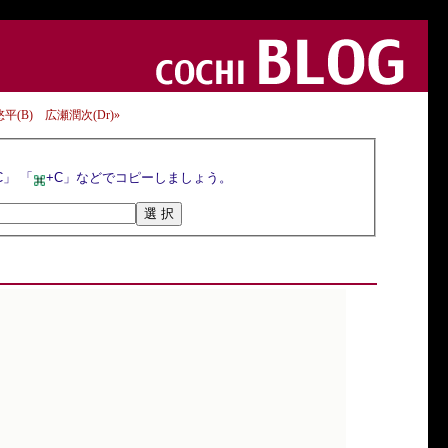
川悠平(B) 広瀬潤次(Dr)»
選択ボタンを押すとトラックバックURLが選択されるので，マウスの右クリックメニューや「Ctrl+C」 「
+C」などでコピーしましょう。