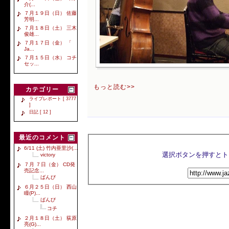
介(...
７月１９日（日） 佐藤
芳明...
７月１８日（土） 三木
俊雄...
７月１７日（金） 「
Ja...
７月１５日（水） コチ
セッ...
もっと読む>>
カテゴリー
ライブレポート [ 3777
]
日記 [ 12 ]
最近のコメント
6/11 (土) 竹内亜里沙(...
victory
７月 ７日（金） CD発
売記念...
ばんび
６月２５日（日） 西山
瞳(P)...
ばんび
コチ
２月１８日（土） 荻原
亮(G)...