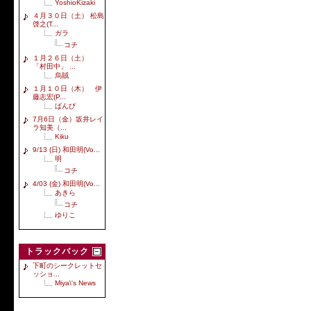
YoshioKizaki
４月３０日（土） 松島
啓之(T...
ガラ
コチ
１月２６日（土）
「村田中」 ...
烏賊
１月１０日（木） 伊
藤志宏(P...
ばんび
7月6日（金）坂井レイ
ラ知美（...
Kiku
9/13 (日) 和田明(Vo...
明
コチ
4/03 (金) 和田明(Vo...
あきら
コチ
ゆりこ
トラックバック
下町のシークレットセ
ッショ...
Miya\'s News