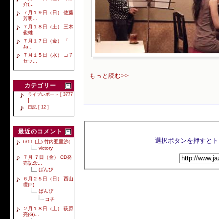
介(...
７月１９日（日） 佐藤
芳明...
７月１８日（土） 三木
俊雄...
７月１７日（金） 「
Ja...
７月１５日（水） コチ
セッ...
もっと読む>>
カテゴリー
ライブレポート [ 3777
]
日記 [ 12 ]
最近のコメント
6/11 (土) 竹内亜里沙(...
victory
７月 ７日（金） CD発
売記念...
ばんび
６月２５日（日） 西山
瞳(P)...
ばんび
コチ
２月１８日（土） 荻原
亮(G)...