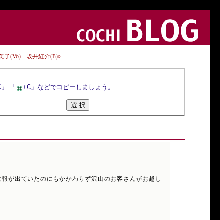
恵美子(Vo) 坂井紅介(B)»
選択ボタンを押すとトラックバックURLが選択されるので，マウスの右クリックメニューや「Ctrl+C」 「
+C」などでコピーしましょう。
意報が出ていたのにもかかわらず沢山のお客さんがお越し