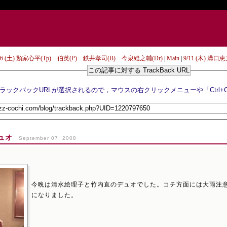
9/06 (土) 類家心平(Tp) 伯英(P) 鉄井孝司(B) 今泉総之輔(Dr)
|
Main
|
9/11 (木) 溝口
この記事に対する TrackBack URL
ュオ
September 07, 2008
今晩は清水絵理子と竹内直のデュオでした。コチ方面には大雨注
になりました。