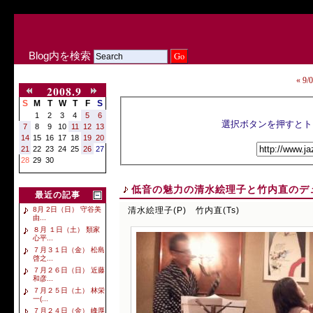
Blog内を検索
« 
2008.9
S
M
T
W
T
F
S
1
2
3
4
5
6
7
8
9
10
11
12
13
14
15
16
17
18
19
20
21
22
23
24
25
26
27
28
29
30
低音の魅力の清水絵理子と竹内直のデ
最近の記事
清水絵理子(P) 竹内直(Ts)
8月 2日（日） 守谷美
由...
８月 １日（土） 類家
心平...
７月３１日（金） 松島
啓之...
７月２６日（日） 近藤
和彦...
７月２５日（土） 林栄
一(...
７月２４日（金） 峰厚