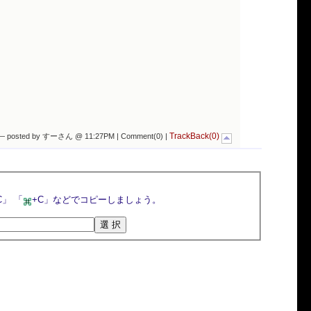
TrackBack(0)
— posted by すーさん @ 11:27PM |
Comment(0)
|
選択ボタンを押すとトラックバックURLが選択されるので，マウスの右クリックメニューや「Ctrl+C」 「
+C」などでコピーしましょう。