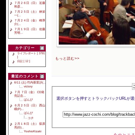
７月２６日（日） 近藤
和彦...
７月２５日（土） 林栄
一(...
７月２４日（金） 峰厚
介(...
７月１９日（日） 佐藤
芳明...
カテゴリー
ライブレポート [ 3791
]
もっと読む>>
日記 [ 12 ]
最近のコメント
6/11 (土) 竹内亜里沙(...
victory
７月 ７日（金） CD発
売記念...
ばんび
６月２５日（日） 西山
瞳(P)...
ばんび
コチ
２月１８日（土） 荻原
亮(G)...
YoshioKizaki