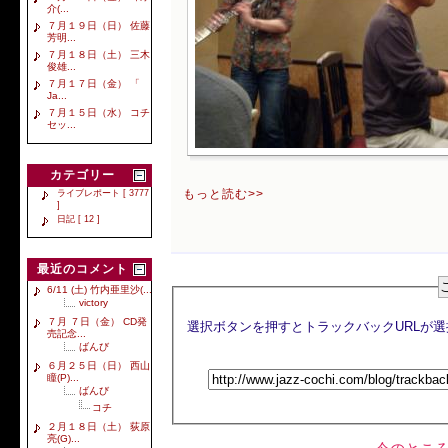
介(...
７月１９日（日） 佐藤
芳明...
７月１８日（土） 三木
俊雄...
７月１７日（金） 「
Ja...
７月１５日（水） コチ
セッ...
カテゴリー
もっと読む>>
ライブレポート [ 3777
]
日記 [ 12 ]
最近のコメント
6/11 (土) 竹内亜里沙(...
victory
７月 ７日（金） CD発
売記念...
ばんび
６月２５日（日） 西山
瞳(P)...
ばんび
コチ
２月１８日（土） 荻原
亮(G)...