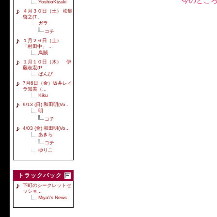
今のとこ
YoshioKizaki
４月３０日（土） 松島
啓之(T...
ガラ
コチ
１月２６日（土）
「村田中」 ...
烏賊
１月１０日（木） 伊
藤志宏(P...
ばんび
7月6日（金）坂井レイ
ラ知美（...
Kiku
9/13 (日) 和田明(Vo...
明
コチ
4/03 (金) 和田明(Vo...
あきら
コチ
ゆりこ
トラックバック
下町のシークレットセ
ッショ...
Miya\'s News