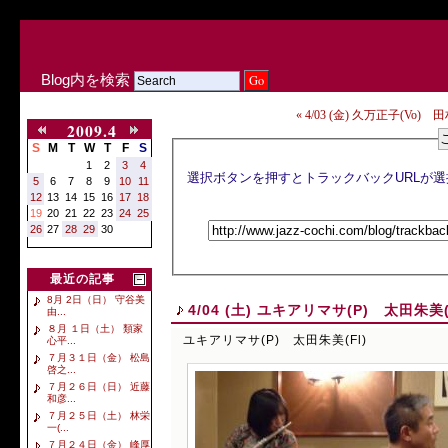
Blog内を検索
« 4/03 (金) 久万正子(Vo)
2009.4
S
M
T
W
T
F
S
1
2
3
4
5
6
7
8
9
10
11
12
13
14
15
16
17
18
19
20
21
22
23
24
25
26
27
28
29
30
最近の記事
8月 2日（日） 守谷美
4/04 (土) ユキアリマサ(P) 太田朱美(
由...
８月 １日（土） 類家
ユキアリマサ(P) 太田朱美(Fl)
心平...
７月３１日（金） 松島
啓之...
７月２６日（日） 近藤
和彦...
７月２５日（土） 林栄
一(...
７月２４日（金） 峰厚