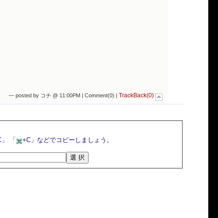
TrackBack(0)
— posted by コチ @ 11:00PM |
Comment(0)
|
選択ボタンを押すとトラックバックURLが選択されるので，マウスの右クリックメニューや「Ctrl+C」 「
+C」などでコピーしましょう。