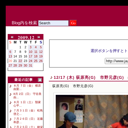
Blog内を検索
2009.12
S
M
T
W
T
F
S
1
2
3
4
5
6
7
8
9
10
11
12
13
14
15
16
17
18
19
20
21
22
23
24
25
26
27
28
29
30
31
12/17 (木) 荻原亮(G) 市野元彦(G)
最近の記事
荻原亮(G) 市野元彦(G)
８月 ７日（金） 横原
由梨...
8月 2日（日） 守谷美
由...
８月 １日（土） 類家
心平...
７月３１日（金） 松島
啓之...
７月２６日（日） 近藤
和彦...
７月２５日（土） 林栄