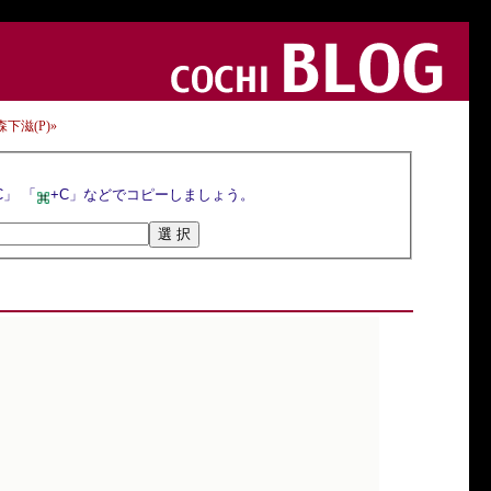
 森下滋(P)»
選択ボタンを押すとトラックバックURLが選択されるので，マウスの右クリックメニューや「Ctrl+C」 「
+C」などでコピーしましょう。