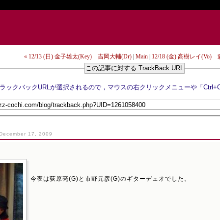
« 12/13 (日) 金子雄太(Key) 吉岡大輔(Dr)
|
Main
|
12/18 (金) 高樹レイ(Vo)
この記事に対する TrackBack URL
December 17, 2009
今夜は荻原亮(G)と市野元彦(G)のギターデュオでした。