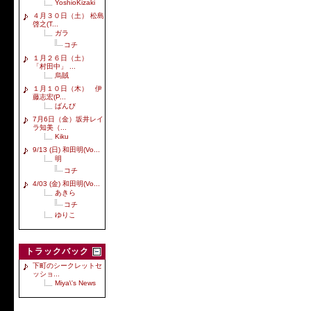
YoshioKizaki
４月３０日（土） 松島
啓之(T...
ガラ
コチ
１月２６日（土）
「村田中」 ...
烏賊
１月１０日（木） 伊
藤志宏(P...
ばんび
7月6日（金）坂井レイ
ラ知美（...
Kiku
9/13 (日) 和田明(Vo...
明
コチ
4/03 (金) 和田明(Vo...
あきら
コチ
ゆりこ
トラックバック
下町のシークレットセ
ッショ...
Miya\'s News