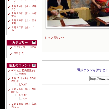
一(...
７月２４日（金） 峰厚
介(...
７月１９日（日） 佐藤
芳明...
７月１８日（土） 三木
俊雄...
７月１７日（金） 「
Ja...
もっと読む>>
カテゴリー
ライブレポート [ 3789
]
日記 [ 12 ]
最近のコメント
6/11 (土) 竹内亜里沙(...
victory
７月 ７日（金） CD発
売記念...
ばんび
６月２５日（日） 西山
瞳(P)...
ばんび
コチ
２月１８日（土） 荻原
亮(G)...