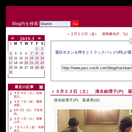
Blog内を検索
« ３月２２日（金） 曾根麻央(P、Tp) 井
2019.3
S
M
T
W
T
F
S
1
2
3
4
5
6
7
8
9
10
11
12
13
14
15
16
17
18
19
20
21
22
23
24
25
26
27
28
29
30
31
最近の記事
３月２３日（土） 清水絵理子(P) 荻
８月 ８日（土） 松島
啓之...
清水絵理子(P) 荻原亮(G)
８月 ７日（金） 横原
由梨...
8月 2日（日） 守谷美
由...
８月 １日（土） 類家
心平...
７月３１日（金） 松島
啓之...