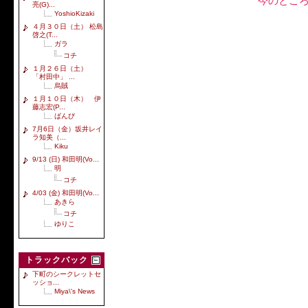
今のとこ
亮(G)...
YoshioKizaki
４月３０日（土） 松島
啓之(T...
ガラ
コチ
１月２６日（土）
「村田中」 ...
烏賊
１月１０日（木） 伊
藤志宏(P...
ばんび
7月6日（金）坂井レイ
ラ知美（...
Kiku
9/13 (日) 和田明(Vo...
明
コチ
4/03 (金) 和田明(Vo...
あきら
コチ
ゆりこ
トラックバック
下町のシークレットセ
ッショ...
Miya\'s News