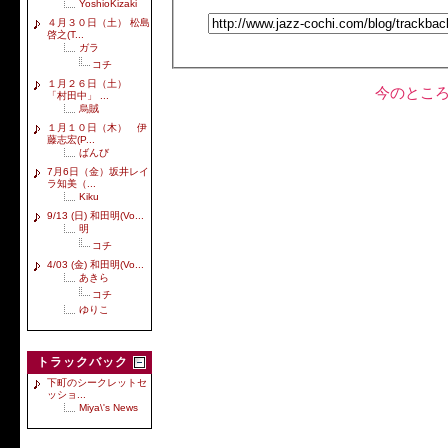
YoshioKizaki
４月３０日（土） 松島
啓之(T...
ガラ
コチ
１月２６日（土）
今のとこ
「村田中」 ...
烏賊
１月１０日（木） 伊
藤志宏(P...
ばんび
7月6日（金）坂井レイ
ラ知美（...
Kiku
9/13 (日) 和田明(Vo...
明
コチ
4/03 (金) 和田明(Vo...
あきら
コチ
ゆりこ
トラックバック
下町のシークレットセ
ッショ...
Miya\'s News