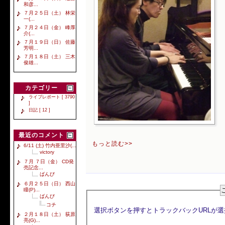
和彦...
７月２５日（土） 林栄
一(...
７月２４日（金） 峰厚
介(...
７月１９日（日） 佐藤
芳明...
７月１８日（土） 三木
俊雄...
カテゴリー
ライブレポート [ 3790
]
日記 [ 12 ]
最近のコメント
もっと読む>>
6/11 (土) 竹内亜里沙(...
victory
７月 ７日（金） CD発
売記念...
ばんび
６月２５日（日） 西山
瞳(P)...
ばんび
コチ
２月１８日（土） 荻原
亮(G)...