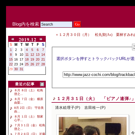
Blog内を検索
« １２月３０日（月） 松丸契(As) 栗林すみれ(P
2019.12
S
M
T
W
T
F
S
1
2
3
4
5
6
7
8
9
10
11
12
13
14
15
16
17
18
19
20
21
22
23
24
25
26
27
28
29
30
31
最近の記事
８月 ８日（土） 松島
啓之...
１２月３１日（火） 「ピアノ連弾♪」 
８月 ７日（金） 横原
由梨...
清水絵理子(P) 吉田桂一(P)
8月 2日（日） 守谷美
由...
８月 １日（土） 類家
心平...
７月３１日（金） 松島
啓之...
今
７月２６日（日） 近藤