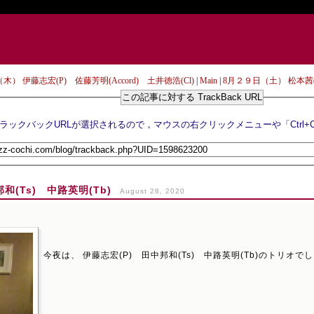
木） 伊藤志宏(P) 佐藤芳明(Accord) 土井徳浩(Cl)
|
Main
|
8月２９日（土） 松本茜(P
この記事に対する TrackBack URL
(Ts) 中路英明(Tb)
August 28, 2020
今夜は、 伊藤志宏(P) 田中邦和(Ts) 中路英明(Tb)のトリオで