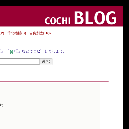
) 千北祐輔(B) 吉良創太(Dr)»
選択ボタンを押すとトラックバックURLが選択されるので，マウスの右クリックメニューや「Ctrl+C」 「
+C」などでコピーしましょう。
した。