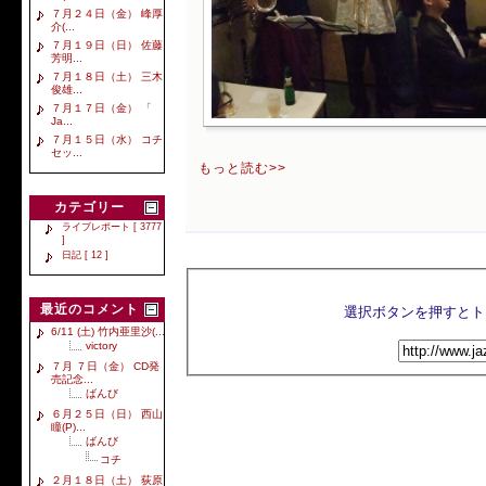
７月２４日（金） 峰厚
介(...
７月１９日（日） 佐藤
芳明...
７月１８日（土） 三木
俊雄...
７月１７日（金） 「
Ja...
７月１５日（水） コチ
セッ...
もっと読む>>
カテゴリー
ライブレポート [ 3777
]
日記 [ 12 ]
最近のコメント
6/11 (土) 竹内亜里沙(...
victory
７月 ７日（金） CD発
売記念...
ばんび
６月２５日（日） 西山
瞳(P)...
ばんび
コチ
２月１８日（土） 荻原