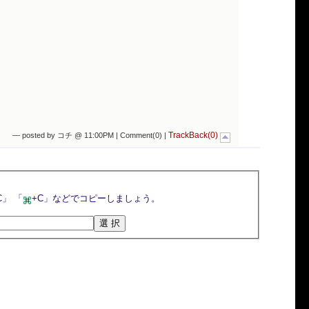
TrackBack(0)
— posted by コチ @ 11:00PM |
Comment(0)
|
選択ボタンを押すとトラックバックURLが選択されるので，マウスの右クリックメニューや「Ctrl+C」 「
+C」などでコピーしましょう。