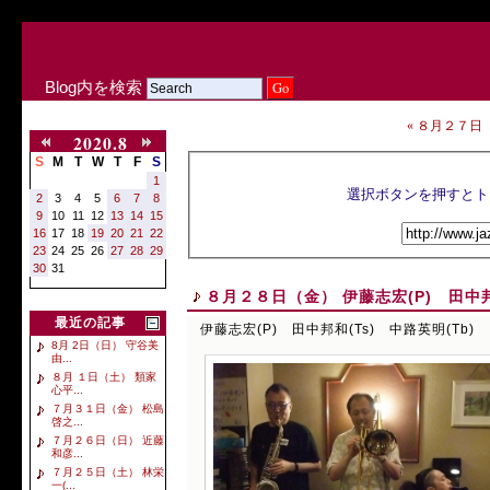
Blog内を検索
« ８月２７日（
2020.8
S
M
T
W
T
F
S
1
2
3
4
5
6
7
8
9
10
11
12
13
14
15
16
17
18
19
20
21
22
23
24
25
26
27
28
29
30
31
８月２８日（金） 伊藤志宏(P) 田中邦和
最近の記事
伊藤志宏(P) 田中邦和(Ts) 中路英明(Tb)
8月 2日（日） 守谷美
由...
８月 １日（土） 類家
心平...
７月３１日（金） 松島
啓之...
７月２６日（日） 近藤
和彦...
７月２５日（土） 林栄
一(...