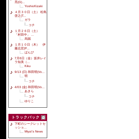
亮(G)...
YoshioKizaki
４月３０日（土） 松島
啓之(T...
ガラ
コチ
１月２６日（土）
「村田中」 ...
烏賊
１月１０日（木） 伊
藤志宏(P...
ばんび
7月6日（金）坂井レイ
ラ知美（...
Kiku
9/13 (日) 和田明(Vo...
明
コチ
4/03 (金) 和田明(Vo...
あきら
コチ
ゆりこ
トラックバック
下町のシークレットセ
ッショ...
Miya\'s News