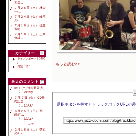
和彦...
７月２５日（土） 林栄
一(...
７月２４日（金） 峰厚
介(...
７月１９日（日） 佐藤
芳明...
７月１８日（土） 三木
俊雄...
カテゴリー
ライブレポート [ 3790
]
もっと読む>>
日記 [ 12 ]
最近のコメント
6/11 (土) 竹内亜里沙(...
victory
７月 ７日（金） CD発
売記念...
ばんび
６月２５日（日） 西山
瞳(P)...
ばんび
コチ
２月１８日（土） 荻原
亮(G)...