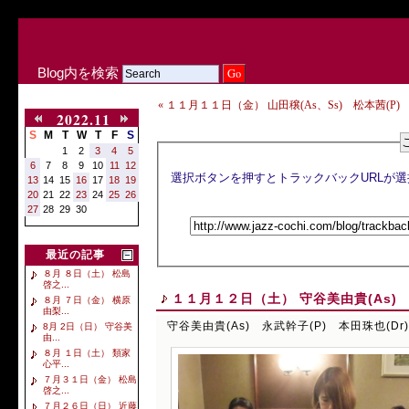
Blog内を検索
« １１月１１日（金） 山田穣(As、Ss) 松本茜(P) 
2022.11
S
M
T
W
T
F
S
1
2
3
4
5
6
7
8
9
10
11
12
13
14
15
16
17
18
19
20
21
22
23
24
25
26
27
28
29
30
最近の記事
８月 ８日（土） 松島
啓之...
１１月１２日（土） 守谷美由貴(As) 
８月 ７日（金） 横原
由梨...
守谷美由貴(As) 永武幹子(P) 本田珠也(Dr)
8月 2日（日） 守谷美
由...
８月 １日（土） 類家
心平...
７月３１日（金） 松島
啓之...
７月２６日（日） 近藤