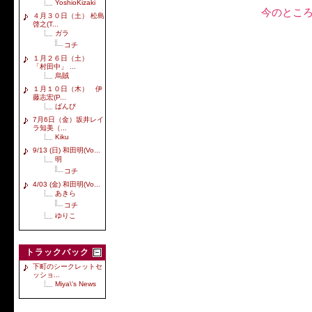
YoshioKizaki
今のとこ
４月３０日（土） 松島
啓之(T...
ガラ
コチ
１月２６日（土）
「村田中」 ...
烏賊
１月１０日（木） 伊
藤志宏(P...
ばんび
7月6日（金）坂井レイ
ラ知美（...
Kiku
9/13 (日) 和田明(Vo...
明
コチ
4/03 (金) 和田明(Vo...
あきら
コチ
ゆりこ
トラックバック
下町のシークレットセ
ッショ...
Miya\'s News