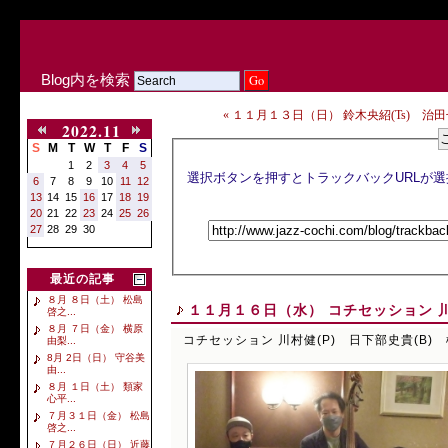
Blog内を検索
« １１月１３日（日） 鈴木央紹(Ts) 治田七
2022.11
S
M
T
W
T
F
S
1
2
3
4
5
6
7
8
9
10
11
12
13
14
15
16
17
18
19
20
21
22
23
24
25
26
27
28
29
30
最近の記事
８月 ８日（土） 松島
１１月１６日（水） コチセッション 川村
啓之...
８月 ７日（金） 横原
コチセッション 川村健(P) 日下部史貴(B) 
由梨...
8月 2日（日） 守谷美
由...
８月 １日（土） 類家
心平...
７月３１日（金） 松島
啓之...
７月２６日（日） 近藤