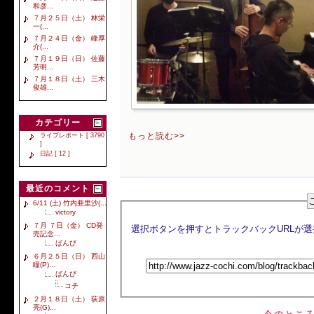
和彦...
７月２５日（土） 林栄
一(...
７月２４日（金） 峰厚
介(...
７月１９日（日） 佐藤
芳明...
７月１８日（土） 三木
俊雄...
カテゴリー
もっと読む>>
ライブレポート [ 3790
]
日記 [ 12 ]
最近のコメント
6/11 (土) 竹内亜里沙(...
victory
７月 ７日（金） CD発
売記念...
ばんび
６月２５日（日） 西山
瞳(P)...
ばんび
コチ
２月１８日（土） 荻原
亮(G)...