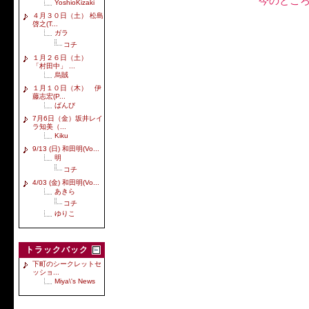
今のとこ
YoshioKizaki
４月３０日（土） 松島
啓之(T...
ガラ
コチ
１月２６日（土）
「村田中」 ...
烏賊
１月１０日（木） 伊
藤志宏(P...
ばんび
7月6日（金）坂井レイ
ラ知美（...
Kiku
9/13 (日) 和田明(Vo...
明
コチ
4/03 (金) 和田明(Vo...
あきら
コチ
ゆりこ
トラックバック
下町のシークレットセ
ッショ...
Miya\'s News