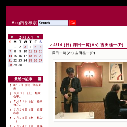
Blog内を検索
2013.4
S
M
T
W
T
F
S
4/14 (日) 澤田一範(As) 吉田桂一(P)
1
2
3
4
5
6
7
8
9
10
11
12
13
澤田一範(As) 吉田桂一(P)
14
15
16
17
18
19
20
21
22
23
24
25
26
27
28
29
30
最近の記事
8月 2日（日） 守谷美
由...
８月 １日（土） 類家
心平...
７月３１日（金） 松島
啓之...
７月２６日（日） 近藤
和彦...
７月２５日（土） 林栄
一(...
７月２４日（金） 峰厚