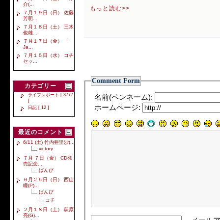
介(...
もっと読む>>
７月１９日（日） 佐藤
芳明...
７月１８日（土） 三木
俊雄...
７月１７日（金） 「
Ja...
７月１５日（水） コチ
セッ...
Comment Form
カテゴリー
ライブレポート [ 3777
名前(ペンネーム):
]
ホームページ:
日記 [ 12 ]
最近のコメント
6/11 (土) 竹内亜里沙(...
victory
７月 ７日（金） CD発
売記念...
ばんび
６月２５日（日） 西山
瞳(P)...
ばんび
コチ
２月１８日（土） 荻原
亮(G)...