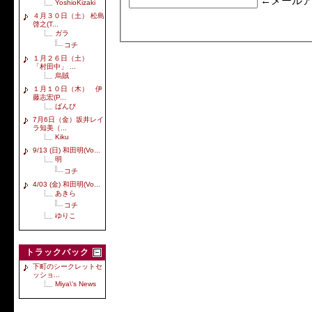
←メールア
YoshioKizaki
４月３０日（土） 松島
啓之(T...
ガラ
コチ
１月２６日（土）
「村田中」 ...
烏賊
１月１０日（木） 伊
藤志宏(P...
ばんび
7月6日（金）坂井レイ
ラ知美（...
Kiku
9/13 (日) 和田明(Vo...
明
コチ
4/03 (金) 和田明(Vo...
あきら
コチ
ゆりこ
トラックバック
下町のシークレットセ
ッショ...
Miya\'s News