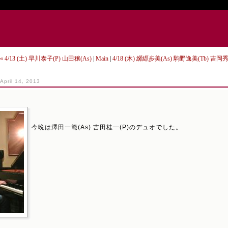
« 4/13 (土) 早川泰子(P) 山田穣(As)
|
Main
|
4/18 (木) 纐纈歩美(As) 駒野逸美(Tb) 吉岡
April 14, 2013
今晩は澤田一範(As) 吉田桂一(P)のデュオでした。