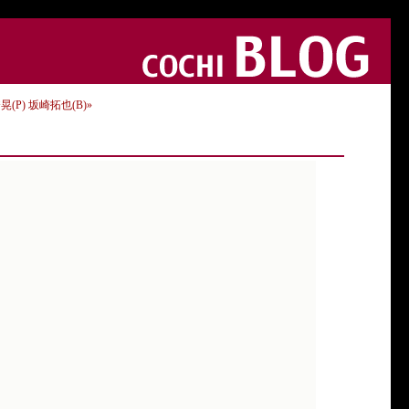
秀晃(P) 坂崎拓也(B)»