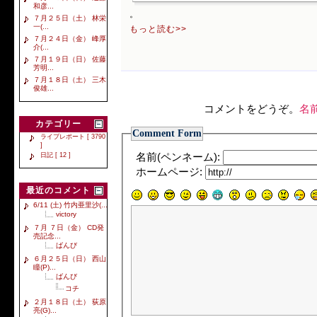
和彦...
。
７月２５日（土） 林栄
一(...
もっと読む>>
７月２４日（金） 峰厚
介(...
７月１９日（日） 佐藤
芳明...
７月１８日（土） 三木
俊雄...
コメントをどうぞ。
名
カテゴリー
Comment Form
ライブレポート [ 3790
]
日記 [ 12 ]
名前(ペンネーム):
ホームページ:
最近のコメント
6/11 (土) 竹内亜里沙(...
victory
７月 ７日（金） CD発
売記念...
ばんび
６月２５日（日） 西山
瞳(P)...
ばんび
コチ
２月１８日（土） 荻原
亮(G)...