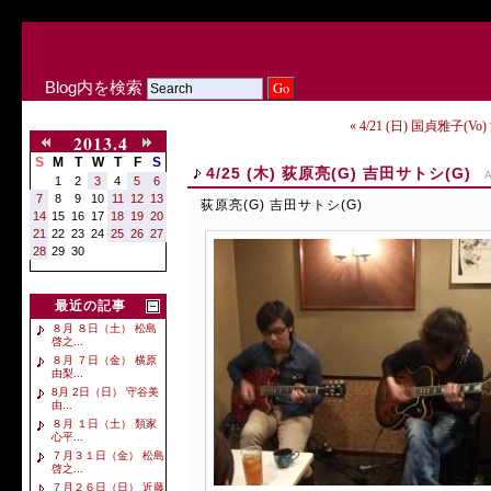
Blog内を検索
« 4/21 (日) 国貞雅子(V
2013.4
S
M
T
W
T
F
S
4/25 (木) 荻原亮(G) 吉田サトシ(G)
A
1
2
3
4
5
6
7
8
9
10
11
12
13
荻原亮(G) 吉田サトシ(G)
14
15
16
17
18
19
20
21
22
23
24
25
26
27
28
29
30
最近の記事
８月 ８日（土） 松島
啓之...
８月 ７日（金） 横原
由梨...
8月 2日（日） 守谷美
由...
８月 １日（土） 類家
心平...
７月３１日（金） 松島
啓之...
７月２６日（日） 近藤