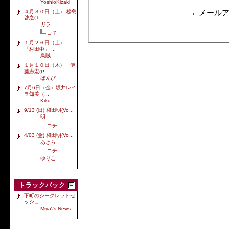
YoshioKizaki
４月３０日（土） 松島
←メールア
啓之(T...
ガラ
コチ
１月２６日（土）
「村田中」 ...
烏賊
１月１０日（木） 伊
藤志宏(P...
ばんび
7月6日（金）坂井レイ
ラ知美（...
Kiku
9/13 (日) 和田明(Vo...
明
コチ
4/03 (金) 和田明(Vo...
あきら
コチ
ゆりこ
トラックバック
下町のシークレットセ
ッショ...
Miya\'s News