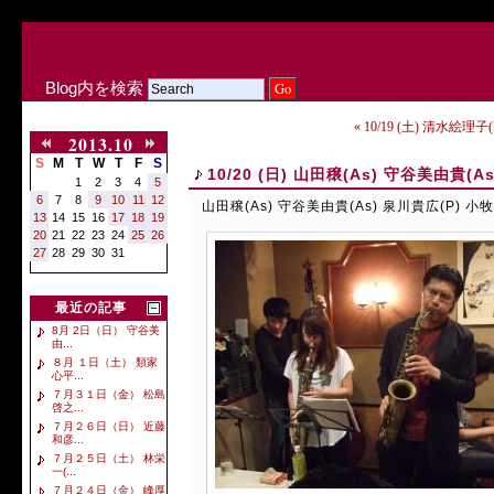
Blog内を検索
« 10/19 (土) 清水絵理
2013.10
S
M
T
W
T
F
S
10/20 (日) 山田穣(As) 守谷美由貴(A
1
2
3
4
5
6
7
8
9
10
11
12
山田穣(As) 守谷美由貴(As) 泉川貴広(P) 小牧
13
14
15
16
17
18
19
20
21
22
23
24
25
26
27
28
29
30
31
最近の記事
8月 2日（日） 守谷美
由...
８月 １日（土） 類家
心平...
７月３１日（金） 松島
啓之...
７月２６日（日） 近藤
和彦...
７月２５日（土） 林栄
一(...
７月２４日（金） 峰厚