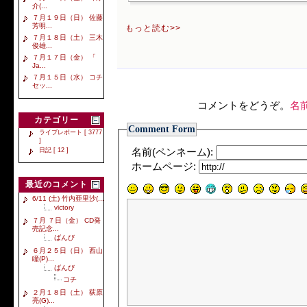
介(...
７月１９日（日） 佐藤
芳明...
もっと読む>>
７月１８日（土） 三木
俊雄...
７月１７日（金） 「
Ja...
７月１５日（水） コチ
セッ...
コメントをどうぞ。
名
カテゴリー
Comment Form
ライブレポート [ 3777
]
日記 [ 12 ]
名前(ペンネーム):
ホームページ:
最近のコメント
6/11 (土) 竹内亜里沙(...
victory
７月 ７日（金） CD発
売記念...
ばんび
６月２５日（日） 西山
瞳(P)...
ばんび
コチ
２月１８日（土） 荻原
亮(G)...