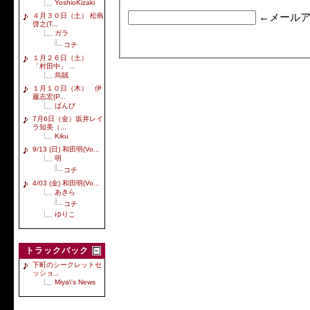
YoshioKizaki
４月３０日（土） 松島
←メールア
啓之(T...
ガラ
コチ
１月２６日（土）
「村田中」 ...
烏賊
１月１０日（木） 伊
藤志宏(P...
ばんび
7月6日（金）坂井レイ
ラ知美（...
Kiku
9/13 (日) 和田明(Vo...
明
コチ
4/03 (金) 和田明(Vo...
あきら
コチ
ゆりこ
トラックバック
下町のシークレットセ
ッショ...
Miya\'s News