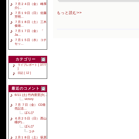
７月２４日（金） 峰厚
介(...
もっと読む>>
７月１９日（日） 佐藤
芳明...
７月１８日（土） 三木
俊雄...
７月１７日（金） 「
Ja...
７月１５日（水） コチ
セッ...
カテゴリー
ライブレポート [ 3777
]
日記 [ 12 ]
最近のコメント
6/11 (土) 竹内亜里沙(...
victory
７月 ７日（金） CD発
売記念...
ばんび
６月２５日（日） 西山
瞳(P)...
ばんび
コチ
２月１８日（土） 荻原