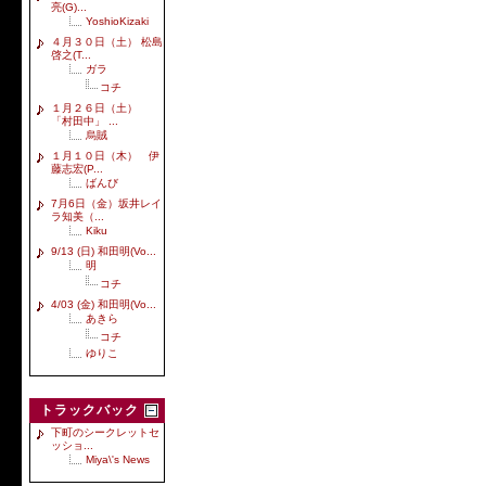
亮(G)...
YoshioKizaki
４月３０日（土） 松島
啓之(T...
ガラ
コチ
１月２６日（土）
「村田中」 ...
烏賊
１月１０日（木） 伊
藤志宏(P...
ばんび
7月6日（金）坂井レイ
ラ知美（...
Kiku
9/13 (日) 和田明(Vo...
明
コチ
4/03 (金) 和田明(Vo...
あきら
コチ
ゆりこ
トラックバック
下町のシークレットセ
ッショ...
Miya\'s News