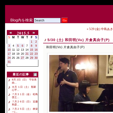
Blog内を検索
« 5/29 (金) 中島あ
2015.5
S
M
T
W
T
F
S
5/30 (土) 和田明(Vo) 片倉真由子(P)
1
2
3
4
5
6
7
8
9
和田明(Vo) 片倉真由子(P)
10
11
12
13
14
15
16
17
18
19
20
21
22
23
24
25
26
27
28
29
30
31
最近の記事
8月 2日（日） 守谷美
由...
８月 １日（土） 類家
心平...
７月３１日（金） 松島
啓之...
７月２６日（日） 近藤
和彦...
７月２５日（土） 林栄
一(...