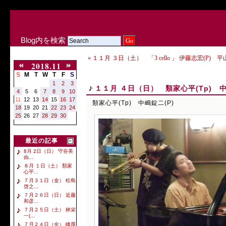
Blog内を検索
« １１月 ３日（土） 「3 cello 」 伊藤志宏(P) 
2018.11
S
M
T
W
T
F
S
1
2
3
１１月 ４日（日） 類家心平(Tp) 中
4
5
6
7
8
9
10
11
12
13
14
15
16
17
類家心平(Tp) 中嶋錠二(P)
18
19
20
21
22
23
24
25
26
27
28
29
30
最近の記事
8月 2日（日） 守谷美
由...
８月 １日（土） 類家
心平...
７月３１日（金） 松島
啓之...
７月２６日（日） 近藤
和彦...
７月２５日（土） 林栄
一(...
７月２４日（金） 峰厚