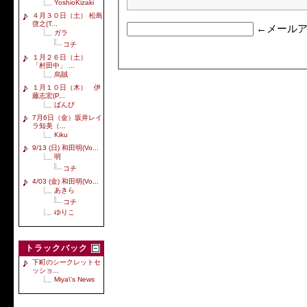
YoshioKizaki
４月３０日（土） 松島
啓之(T...
←メールア
ガラ
コチ
１月２６日（土）
「村田中」 ...
烏賊
１月１０日（木） 伊
藤志宏(P...
ばんび
7月6日（金）坂井レイ
ラ知美（...
Kiku
9/13 (日) 和田明(Vo...
明
コチ
4/03 (金) 和田明(Vo...
あきら
コチ
ゆりこ
トラックバック
下町のシークレットセ
ッショ...
Miya\'s News