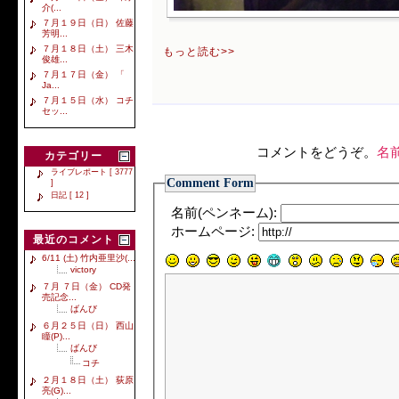
介(...
７月１９日（日） 佐藤
芳明...
７月１８日（土） 三木
もっと読む>>
俊雄...
７月１７日（金） 「
Ja...
７月１５日（水） コチ
セッ...
コメントをどうぞ。
名
カテゴリー
ライブレポート [ 3777
Comment Form
]
日記 [ 12 ]
名前(ペンネーム):
ホームページ:
最近のコメント
6/11 (土) 竹内亜里沙(...
victory
７月 ７日（金） CD発
売記念...
ばんび
６月２５日（日） 西山
瞳(P)...
ばんび
コチ
２月１８日（土） 荻原
亮(G)...