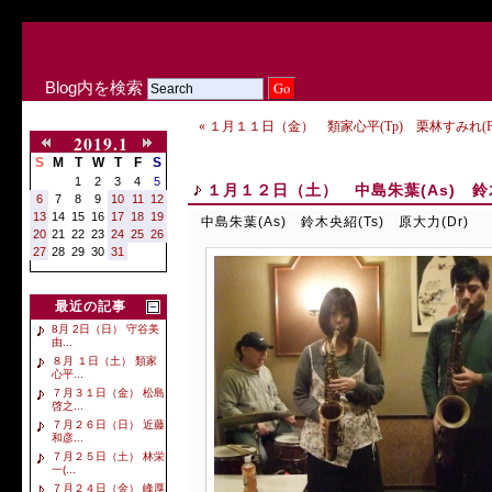
Blog内を検索
« １月１１日（金） 類家心平(Tp) 栗林すみれ(P
2019.1
S
M
T
W
T
F
S
1
2
3
4
5
１月１２日（土） 中島朱葉(As) 鈴木
6
7
8
9
10
11
12
13
14
15
16
17
18
19
中島朱葉(As) 鈴木央紹(Ts) 原大力(Dr)
20
21
22
23
24
25
26
27
28
29
30
31
最近の記事
8月 2日（日） 守谷美
由...
８月 １日（土） 類家
心平...
７月３１日（金） 松島
啓之...
７月２６日（日） 近藤
和彦...
７月２５日（土） 林栄
一(...
７月２４日（金） 峰厚