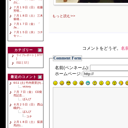
介(...
７月１９日（日） 佐藤
芳明...
７月１８日（土） 三木
もっと読む>>
俊雄...
７月１７日（金） 「
Ja...
７月１５日（水） コチ
セッ...
コメントをどうぞ。
名
カテゴリー
ライブレポート [ 3777
Comment Form
]
日記 [ 12 ]
名前(ペンネーム):
ホームページ:
最近のコメント
6/11 (土) 竹内亜里沙(...
victory
７月 ７日（金） CD発
売記念...
ばんび
６月２５日（日） 西山
瞳(P)...
ばんび
コチ
２月１８日（土） 荻原
亮(G)...