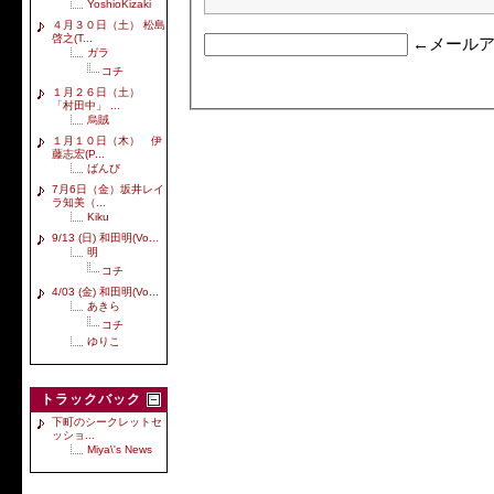
YoshioKizaki
４月３０日（土） 松島
啓之(T...
←メールア
ガラ
コチ
１月２６日（土）
「村田中」 ...
烏賊
１月１０日（木） 伊
藤志宏(P...
ばんび
7月6日（金）坂井レイ
ラ知美（...
Kiku
9/13 (日) 和田明(Vo...
明
コチ
4/03 (金) 和田明(Vo...
あきら
コチ
ゆりこ
トラックバック
下町のシークレットセ
ッショ...
Miya\'s News