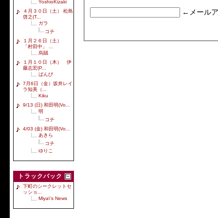
YoshioKizaki
４月３０日（土） 松島
←メールア
啓之(T...
ガラ
コチ
１月２６日（土）
「村田中」 ...
烏賊
１月１０日（木） 伊
藤志宏(P...
ばんび
7月6日（金）坂井レイ
ラ知美（...
Kiku
9/13 (日) 和田明(Vo...
明
コチ
4/03 (金) 和田明(Vo...
あきら
コチ
ゆりこ
トラックバック
下町のシークレットセ
ッショ...
Miya\'s News