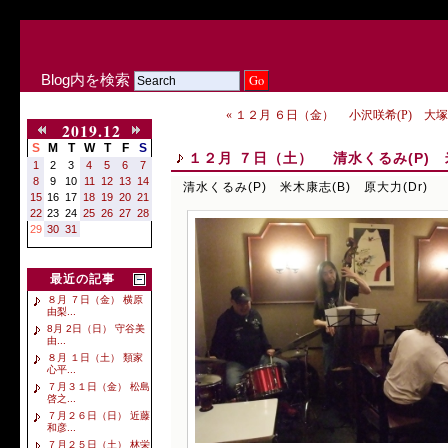
Blog内を検索
« １２月 ６日（金） 小沢咲希(P) 大塚義
2019.12
S
M
T
W
T
F
S
１２月 ７日（土） 清水くるみ(P) 米
1
2
3
4
5
6
7
8
9
10
11
12
13
14
清水くるみ(P) 米木康志(B) 原大力(Dr)
15
16
17
18
19
20
21
22
23
24
25
26
27
28
29
30
31
最近の記事
８月 ７日（金） 横原
由梨...
8月 2日（日） 守谷美
由...
８月 １日（土） 類家
心平...
７月３１日（金） 松島
啓之...
７月２６日（日） 近藤
和彦...
７月２５日（土） 林栄