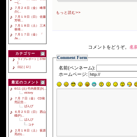
一(...
７月２４日（金） 峰厚
介(...
もっと読む>>
７月１９日（日） 佐藤
芳明...
７月１８日（土） 三木
俊雄...
７月１７日（金） 「
Ja...
コメントをどうぞ。
名
カテゴリー
Comment Form
ライブレポート [ 3789
]
日記 [ 12 ]
名前(ペンネーム):
ホームページ:
最近のコメント
6/11 (土) 竹内亜里沙(...
victory
７月 ７日（金） CD発
売記念...
ばんび
６月２５日（日） 西山
瞳(P)...
ばんび
コチ
２月１８日（土） 荻原
亮(G)...