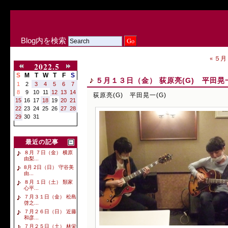
Blog内を検索
« ５
2022.5
S
M
T
W
T
F
S
５月１３日（金） 荻原亮(G) 平田晃一
1
2
3
4
5
6
7
8
9
10
11
12
13
14
荻原亮(G) 平田晃一(G)
15
16
17
18
19
20
21
22
23
24
25
26
27
28
29
30
31
最近の記事
８月 ７日（金） 横原
由梨...
8月 2日（日） 守谷美
由...
８月 １日（土） 類家
心平...
７月３１日（金） 松島
啓之...
７月２６日（日） 近藤
和彦...
７月２５日（土） 林栄