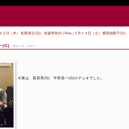
月１２日（木） 松島啓之(Tp) 魚返明未(P)
|
Main
|
５月１４日（土） 横原由梨子(Ts) 治
(G)
May 13, 2022
今夜は、荻原亮(G) 平田晃一(G)のデュオでした。