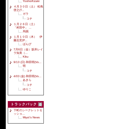
YoshioKizaki
４月３０日（土） 松島
啓之(T...
ガラ
コチ
１月２６日（土）
「村田中」 ...
烏賊
１月１０日（木） 伊
藤志宏(P...
ばんび
7月6日（金）坂井レイ
ラ知美（...
Kiku
9/13 (日) 和田明(Vo...
明
コチ
4/03 (金) 和田明(Vo...
あきら
コチ
ゆりこ
トラックバック
下町のシークレットセ
ッショ...
Miya\'s News