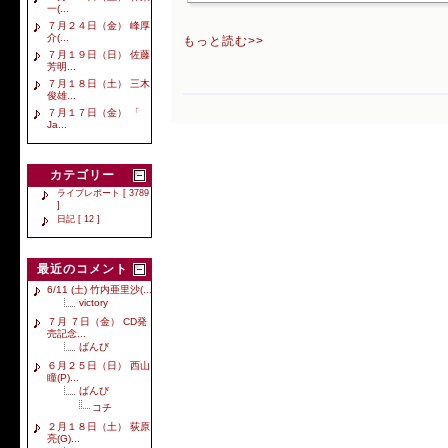
一(...
７月２４日（金） 峰厚
介(...
もっと読む>>
７月１９日（日） 佐藤
芳明...
７月１８日（土） 三木
俊雄...
７月１７日（金） 「
Ja...
カテゴリー
ライブレポート [ 3789
]
日記 [ 12 ]
最近のコメント
6/11 (土) 竹内亜里沙(...
victory
７月 ７日（金） CD発
売記念...
ばんび
６月２５日（日） 西山
瞳(P)...
ばんび
コチ
２月１８日（土） 荻原
亮(G)...