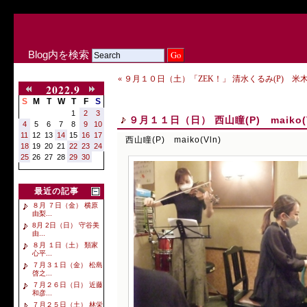
Blog内を検索
« ９月１０日（土）「ZEK！」 清水くるみ(P) 米木康
2022.9
S
M
T
W
T
F
S
1
2
3
９月１１日（日） 西山瞳(P) maiko(V
4
5
6
7
8
9
10
11
12
13
14
15
16
17
西山瞳(P) maiko(Vln)
18
19
20
21
22
23
24
25
26
27
28
29
30
最近の記事
８月 ７日（金） 横原
由梨...
8月 2日（日） 守谷美
由...
８月 １日（土） 類家
心平...
７月３１日（金） 松島
啓之...
７月２６日（日） 近藤
和彦...
７月２５日（土） 林栄