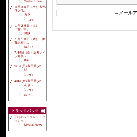
YoshioKizaki
４月３０日（土） 松島
啓之(T...
←メールア
ガラ
コチ
１月２６日（土）
「村田中」 ...
烏賊
１月１０日（木） 伊
藤志宏(P...
ばんび
7月6日（金）坂井レイ
ラ知美（...
Kiku
9/13 (日) 和田明(Vo...
明
コチ
4/03 (金) 和田明(Vo...
あきら
コチ
ゆりこ
トラックバック
下町のシークレットセ
ッショ...
Miya\'s News