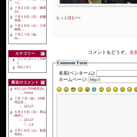
一(...
７月２４日（金） 峰厚
介(...
７月１９日（日） 佐藤
もっと読む>>
芳明...
７月１８日（土） 三木
俊雄...
７月１７日（金） 「
Ja...
コメントをどうぞ。
名
カテゴリー
ライブレポート [ 3789
Comment Form
]
日記 [ 12 ]
名前(ペンネーム):
ホームページ:
最近のコメント
6/11 (土) 竹内亜里沙(...
victory
７月 ７日（金） CD発
売記念...
ばんび
６月２５日（日） 西山
瞳(P)...
ばんび
コチ
２月１８日（土） 荻原
亮(G)...