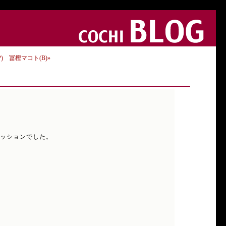
) 冨樫マコト(B)»
チセッションでした。