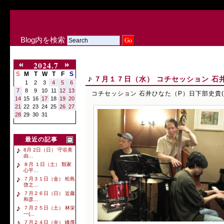
Blog内を検索
2024.7
S
M
T
W
T
F
S
７月１７日（水） コチセッション 石井
1
2
3
4
5
6
7
8
9
10
11
12
13
コチセッション 石井ひなた（P）日下部史貴(B
14
15
16
17
18
19
20
21
22
23
24
25
26
27
28
29
30
31
最近の記事
8月 2日（日） 守谷美
由...
８月 １日（土） 類家
心平...
７月３１日（金） 松島
啓之...
７月２６日（日） 近藤
和彦...
７月２５日（土） 林栄
一(...
７月２４日（金） 峰厚