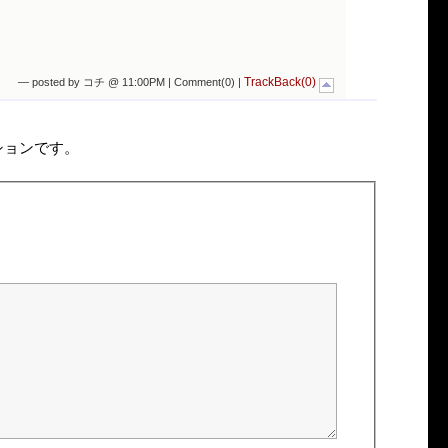
TrackBack(0)
— posted by コチ @ 11:00PM |
Comment(0)
|
ションです。