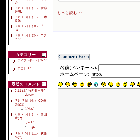
介(...
７月１９日（日） 佐藤
芳明...
もっと読む>>
７月１８日（土） 三木
俊雄...
７月１７日（金） 「
Ja...
７月１５日（水） コチ
セッ...
カテゴリー
Comment Form
ライブレポート [ 3777
]
名前(ペンネーム):
日記 [ 12 ]
ホームページ:
最近のコメント
6/11 (土) 竹内亜里沙(...
victory
７月 ７日（金） CD発
売記念...
ばんび
６月２５日（日） 西山
瞳(P)...
ばんび
コチ
２月１８日（土） 荻原
亮(G)...