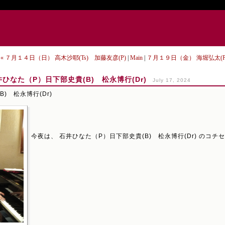
« ７月１４日（日） 高木沙耶(Ts) 加藤友彦(P)
|
Main
|
７月１９日（金） 海堀弘太(P
ひなた（P）日下部史貴(B) 松永博行(Dr)
July 17, 2024
) 松永博行(Dr)
今夜は、 石井ひなた（P）日下部史貴(B) 松永博行(Dr) のコ