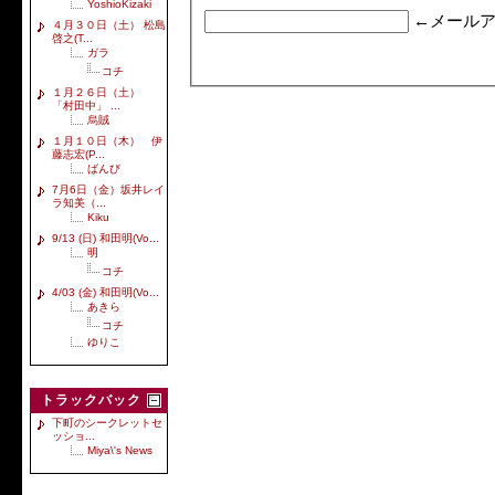
YoshioKizaki
←メールア
４月３０日（土） 松島
啓之(T...
ガラ
コチ
１月２６日（土）
「村田中」 ...
烏賊
１月１０日（木） 伊
藤志宏(P...
ばんび
7月6日（金）坂井レイ
ラ知美（...
Kiku
9/13 (日) 和田明(Vo...
明
コチ
4/03 (金) 和田明(Vo...
あきら
コチ
ゆりこ
トラックバック
下町のシークレットセ
ッショ...
Miya\'s News