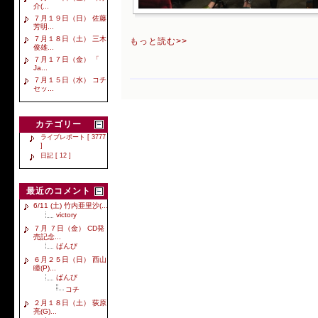
介(...
７月１９日（日） 佐藤
芳明...
７月１８日（土） 三木
もっと読む>>
俊雄...
７月１７日（金） 「
Ja...
７月１５日（水） コチ
セッ...
カテゴリー
ライブレポート [ 3777
]
日記 [ 12 ]
最近のコメント
6/11 (土) 竹内亜里沙(...
victory
７月 ７日（金） CD発
売記念...
ばんび
６月２５日（日） 西山
瞳(P)...
ばんび
コチ
２月１８日（土） 荻原
亮(G)...