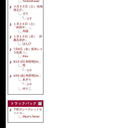
YoshioKizaki
４月３０日（土） 松島
啓之(T...
ガラ
コチ
１月２６日（土）
「村田中」 ...
烏賊
１月１０日（木） 伊
藤志宏(P...
ばんび
7月6日（金）坂井レイ
ラ知美（...
Kiku
9/13 (日) 和田明(Vo...
明
コチ
4/03 (金) 和田明(Vo...
あきら
コチ
ゆりこ
トラックバック
下町のシークレットセ
ッショ...
Miya\'s News