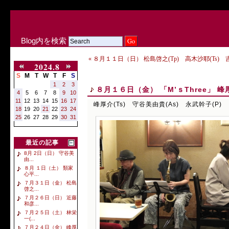
Blog内を検索
« ８月１１日（日） 松島啓之(Tp) 高木沙耶(Ts) 
2024.8
S
M
T
W
T
F
S
1
2
3
８月１６日（金） 「M’ｓThree」 峰厚
4
5
6
7
8
9
10
11
12
13
14
15
16
17
峰厚介(Ts) 守谷美由貴(As) 永武幹子(P)
18
19
20
21
22
23
24
25
26
27
28
29
30
31
最近の記事
8月 2日（日） 守谷美
由...
８月 １日（土） 類家
心平...
７月３１日（金） 松島
啓之...
７月２６日（日） 近藤
和彦...
７月２５日（土） 林栄
一(...
７月２４日（金） 峰厚