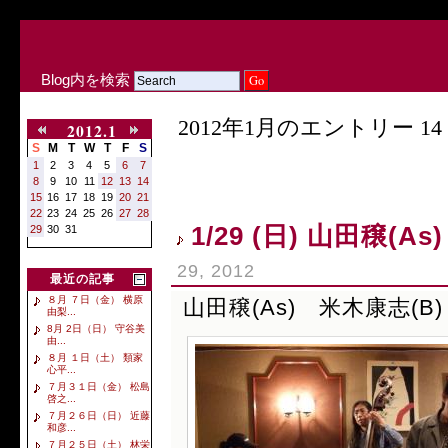
Blog内を検索
2012年1月のエントリー 14 
2012.1
S
M
T
W
T
F
S
1
2
3
4
5
6
7
8
9
10
11
12
13
14
15
16
17
18
19
20
21
22
23
24
25
26
27
28
1/29 (日) 山田穣(
29
30
31
29, 2012
最近の記事
８月 ７日（金） 横原
山田穣(As) 米木康志(B
由梨...
8月 2日（日） 守谷美
由...
８月 １日（土） 類家
心平...
７月３１日（金） 松島
啓之...
７月２６日（日） 近藤
和彦...
７月２５日（土） 林栄