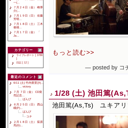
一(...
７月２４日（金） 峰厚
介(...
７月１９日（日） 佐藤
芳明...
７月１８日（土） 三木
俊雄...
７月１７日（金） 「
Ja...
カテゴリー
もっと読む>>
ライブレポート [ 3789
]
日記 [ 12 ]
— posted by コ
最近のコメント
6/11 (土) 竹内亜里沙(...
victory
1/28 (土) 池田篤(A
７月 ７日（金） CD発
売記念...
ばんび
池田篤(As,Ts) ユキアリ
６月２５日（日） 西山
瞳(P)...
ばんび
コチ
２月１８日（土） 荻原
亮(G)...