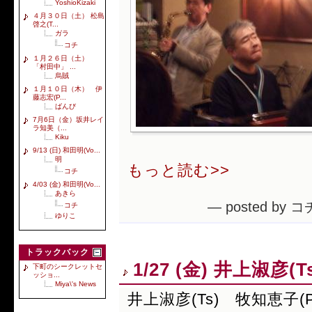
YoshioKizaki
４月３０日（土） 松島
啓之(T...
ガラ
コチ
１月２６日（土）
「村田中」 ...
烏賊
１月１０日（木） 伊
藤志宏(P...
ばんび
7月6日（金）坂井レイ
ラ知美（...
Kiku
9/13 (日) 和田明(Vo...
明
もっと読む>>
コチ
4/03 (金) 和田明(Vo...
あきら
— posted by コ
コチ
ゆりこ
トラックバック
1/27 (金) 井上淑彦(
下町のシークレットセ
ッショ...
Miya\'s News
井上淑彦(Ts) 牧知恵子(P