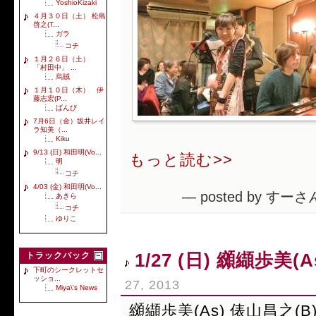
YoshioKizaki
４月３０日（土） 松島
啓之(T...
ガラ
コチ
１月２６日（土）
「村田中」 ...
烏賊
１月１０日（木） 伊
藤志宏(P...
ばんび
7月6日（金）坂井レイ
ラ知美（...
Kiku
9/13 (日) 和田明(Vo...
もっと読む>>
明
コチ
4/03 (金) 和田明(Vo...
— posted by すーさん
あきら
コチ
ゆりこ
1/27 (日) 纐纈歩美(
トラックバック
下町のシークレットセ
ッショ...
27, 2013
Miya\'s News
纐纈歩美(As) 俵山昌之(B)