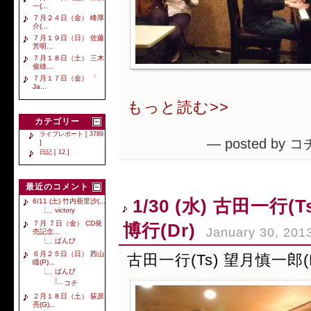
一(...
７月２４日（金） 峰厚
介(...
７月１９日（日） 佐藤
芳明...
７月１８日（土） 三木
俊雄...
７月１７日（金） 「
Ja...
もっと読む>>
カテゴリー
ライブレポート [ 3789
— posted by コ
]
日記 [ 12 ]
最近のコメント
1/30 (水) 古田一行
6/11 (土) 竹内亜里沙(...
victory
７月 ７日（金） CD発
博行(Dr)
January 30, 201
売記念...
ばんび
６月２５日（日） 西山
古田一行(Ts) 望月慎一郎(
瞳(P)...
ばんび
コチ
２月１８日（土） 荻原
亮(G)...