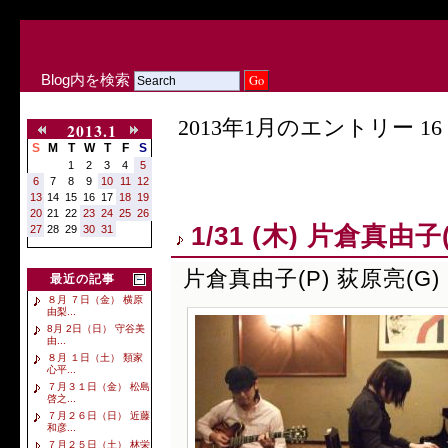
Blog内を検索
2013年1月のエントリー 16 
2013.1
S
M
T
W
T
F
S
1
2
3
4
5
6
7
8
9
10
11
12
13
14
15
16
17
18
19
20
21
22
23
24
25
26
1/31 (木) 片倉真由子
27
28
29
30
31
片倉真由子(P) 荻原亮(G)
最近の記事
８月 ７日（金） 横原
由梨...
8月 2日（日） 守谷美
由...
８月 １日（土） 類家
心平...
７月３１日（金） 松島
啓之...
７月２６日（日） 近藤
和彦...
７月２５日（土） 林栄