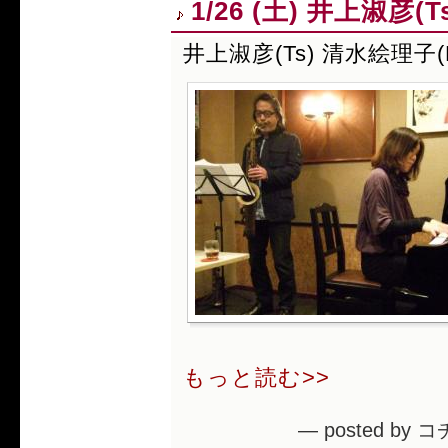
1/26 (土) 井上淑彦(
井上淑彦(Ts) 清水絵理子(
もっと読む>>
— posted by コ