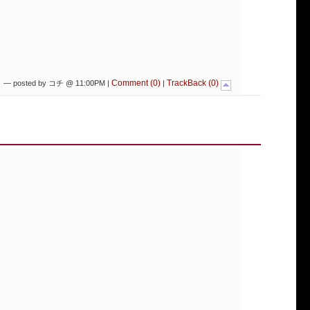
Comment (0)
TrackBack (0)
— posted by コチ @ 11:00PM |
|