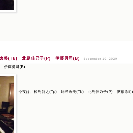
美(Tb) 北島佳乃子(P) 伊藤勇司(B)
September 19, 2020
) 伊藤勇司(B)
今夜は、松島啓之(Tp) 駒野逸美(Tb) 北島佳乃子(P) 伊藤勇