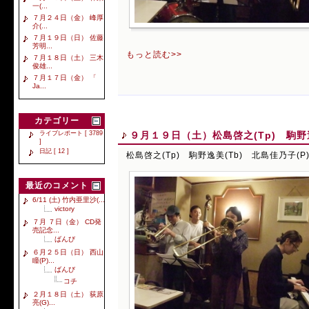
一(...
７月２４日（金） 峰厚
介(...
７月１９日（日） 佐藤
芳明...
もっと読む>>
７月１８日（土） 三木
俊雄...
７月１７日（金） 「
Ja...
カテゴリー
９月１９日（土）松島啓之(Tp) 駒野逸
ライブレポート [ 3789
]
日記 [ 12 ]
松島啓之(Tp) 駒野逸美(Tb) 北島佳乃子(P
最近のコメント
6/11 (土) 竹内亜里沙(...
victory
７月 ７日（金） CD発
売記念...
ばんび
６月２５日（日） 西山
瞳(P)...
ばんび
コチ
２月１８日（土） 荻原
亮(G)...