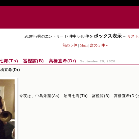
ボックス表示
2020年9月のエントリー 17 件中 6-10 件を
⇔
リスト
前の 5 件
|
Main
|
次の 5 件 »
(Tb) 冨樫諒(B) 高橋直希(Dr)
September 20, 2020
橋直希(Dr)
今夜は、中島朱葉(As) 治田七海(Tb) 冨樫諒(B) 高橋直希(D