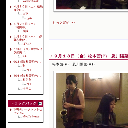
YoshioKizaki
４月３０日（土） 松島
啓之(T...
ガラ
コチ
もっと読む>>
１月２６日（土）
「村田中」 ...
烏賊
１月１０日（木） 伊
藤志宏(P...
ばんび
7月6日（金）坂井レイ
ラ知美（...
９月１８日（金）松本茜(P) 及川陽菜(
Kiku
9/13 (日) 和田明(Vo...
松本茜(P) 及川陽菜(As)
明
コチ
4/03 (金) 和田明(Vo...
あきら
コチ
ゆりこ
トラックバック
下町のシークレットセ
ッショ...
Miya\'s News