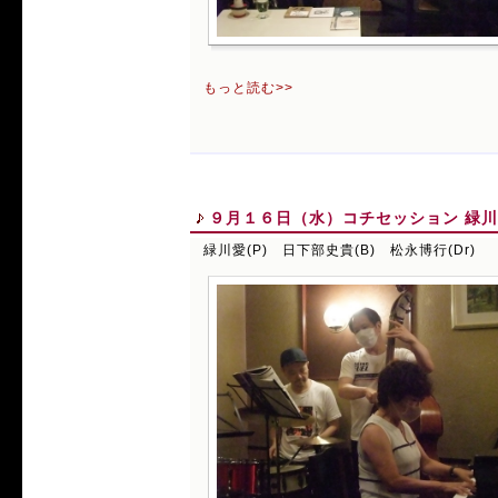
もっと読む>>
９月１６日（水）コチセッション 緑川愛(
緑川愛(P) 日下部史貴(B) 松永博行(Dr)