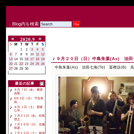
Blog内を検索
2020.9
S
M
T
W
T
F
S
1
2
3
4
5
6
7
8
9
10
11
12
９月２０日（日）中島朱葉(As) 治田七海
13
14
15
16
17
18
19
20
21
22
23
24
25
26
中島朱葉(As) 治田七海(Tb) 冨樫諒(B) 高
27
28
29
30
最近の記事
８月 ７日（金） 横原
由梨...
8月 2日（日） 守谷美
由...
８月 １日（土） 類家
心平...
７月３１日（金） 松島
啓之...
７月２６日（日） 近藤
和彦...
７月２５日（土） 林栄