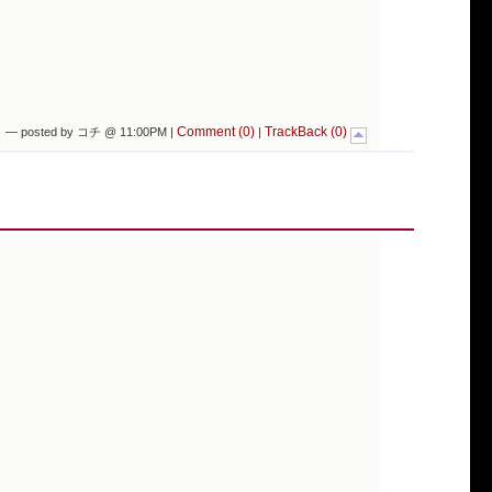
Comment (0)
TrackBack (0)
— posted by コチ @ 11:00PM |
|