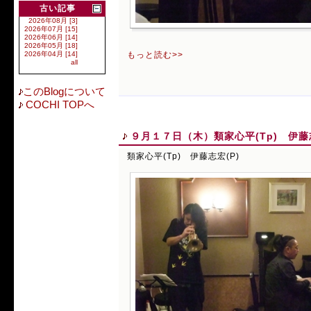
古い記事
2026年08月 [3]
2026年07月 [15]
2026年06月 [14]
2026年05月 [18]
もっと読む>>
2026年04月 [14]
all
このBlogについて
COCHI TOPへ
９月１７日（木）類家心平(Tp) 伊藤志
類家心平(Tp) 伊藤志宏(P)