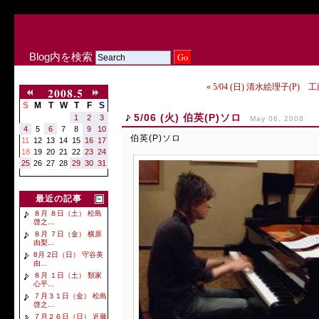
Blog内を検索
« 5/04 (日) 清水絵理子(P) 
2008.5
S
M
T
W
T
F
S
5/06 (火) 伯英(P)ソロ
1
2
3
May 06, 2008
4
5
6
7
8
9
10
伯英(P)ソロ
11
12
13
14
15
16
17
18
19
20
21
22
23
24
25
26
27
28
29
30
31
最近の記事
８月 ８日（土） 松島
啓之...
８月 ７日（金） 横原
由梨...
8月 2日（日） 守谷美
由...
８月 １日（土） 類家
心平...
７月３１日（金） 松島
啓之...
７月２６日（日） 近藤