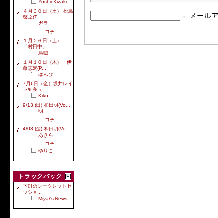
YoshioKizaki
４月３０日（土） 松島
←メールア
啓之(T...
ガラ
コチ
１月２６日（土）
「村田中」 ...
烏賊
１月１０日（木） 伊
藤志宏(P...
ばんび
7月6日（金）坂井レイ
ラ知美（...
Kiku
9/13 (日) 和田明(Vo...
明
コチ
4/03 (金) 和田明(Vo...
あきら
コチ
ゆりこ
トラックバック
下町のシークレットセ
ッショ...
Miya\'s News