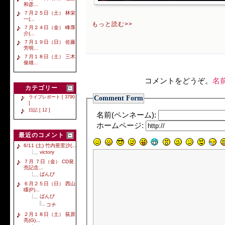
和彦...
７月２５日（土） 林栄
一(...
もっと読む>>
７月２４日（金） 峰厚
介(...
７月１９日（日） 佐藤
芳明...
７月１８日（土） 三木
俊雄...
コメントをどうぞ。
名
カテゴリー
Comment Form
ライブレポート [ 3790
]
日記 [ 12 ]
名前(ペンネーム):
ホームページ:
最近のコメント
6/11 (土) 竹内亜里沙(...
victory
７月 ７日（金） CD発
売記念...
ばんび
６月２５日（日） 西山
瞳(P)...
ばんび
コチ
２月１８日（土） 荻原
亮(G)...