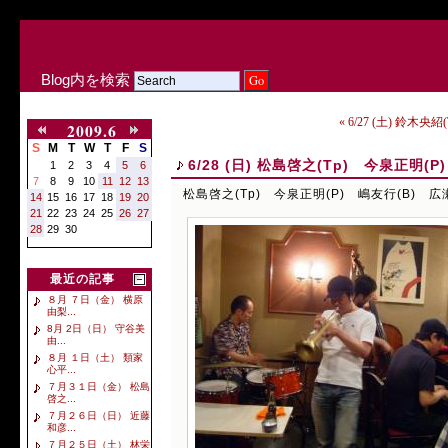
Blog内を検索
« 6/27 (土) 鈴木央紹
2009.6
S
M
T
W
T
F
S
6/28 (日) 松島啓之(Tp) 今泉正明(
1
2
3
4
5
6
7
8
9
10
11
12
13
松島啓之(Tp) 今泉正明(P) 嶋友行(B) 広瀬
14
15
16
17
18
19
20
21
22
23
24
25
26
27
28
29
30
最近の記事
８月 ７日（金） 横原
由梨...
8月 2日（日） 守谷美
由...
８月 １日（土） 類家
心平...
７月３１日（金） 松島
啓之...
７月２６日（日） 近藤
和彦...
７月２５日（土） 林栄