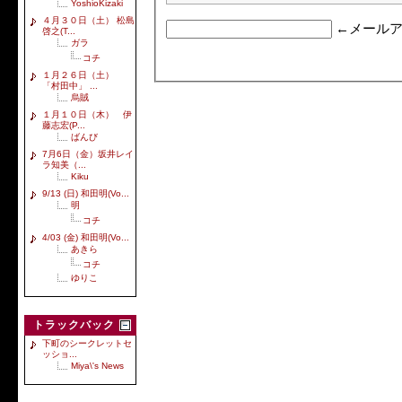
YoshioKizaki
４月３０日（土） 松島
←メールア
啓之(T...
ガラ
コチ
１月２６日（土）
「村田中」 ...
烏賊
１月１０日（木） 伊
藤志宏(P...
ばんび
7月6日（金）坂井レイ
ラ知美（...
Kiku
9/13 (日) 和田明(Vo...
明
コチ
4/03 (金) 和田明(Vo...
あきら
コチ
ゆりこ
トラックバック
下町のシークレットセ
ッショ...
Miya\'s News