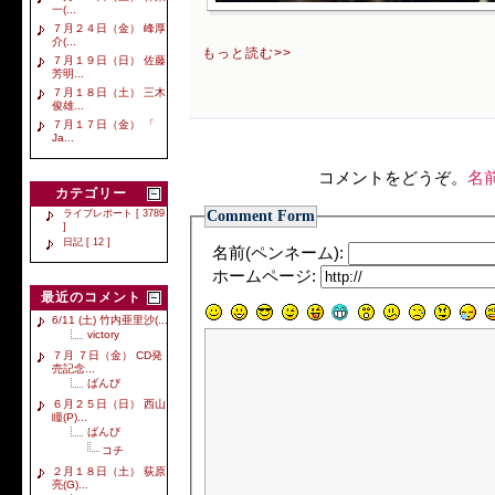
一(...
７月２４日（金） 峰厚
介(...
もっと読む>>
７月１９日（日） 佐藤
芳明...
７月１８日（土） 三木
俊雄...
７月１７日（金） 「
Ja...
コメントをどうぞ。
名
カテゴリー
Comment Form
ライブレポート [ 3789
]
日記 [ 12 ]
名前(ペンネーム):
ホームページ:
最近のコメント
6/11 (土) 竹内亜里沙(...
victory
７月 ７日（金） CD発
売記念...
ばんび
６月２５日（日） 西山
瞳(P)...
ばんび
コチ
２月１８日（土） 荻原
亮(G)...