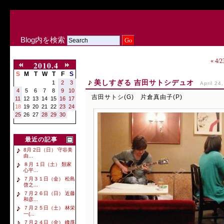
Blog内を検索
« 4
2010.4
S
M
T
W
T
F
S
美しすぎる 吉田サトシデュオ
1
2
3
April 24
4
5
6
7
8
9
10
吉田サトシ(G) 片倉真由子(P)
11
12
13
14
15
16
17
18
19
20
21
22
23
24
25
26
27
28
29
30
最近の記事
8月 2日（日） 守谷美
由...
８月 １日（土） 類家
心平...
７月３１日（金） 松島
啓之...
７月２６日（日） 近藤
和彦...
７月２５日（土） 林栄
一(...
７月２４日（金） 峰厚