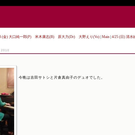
/23 (金) 大口純一郎(P) 米木康志(B) 原大力(Dr) 大野えり(Vo)
|
Main
|
4/25 (日) 
, 2010
今晩は吉田サトシと片倉真由子のデュオでした。