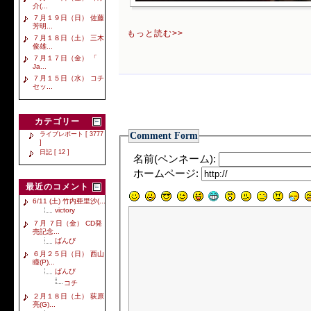
介(...
７月１９日（日） 佐藤
芳明...
もっと読む>>
７月１８日（土） 三木
俊雄...
７月１７日（金） 「
Ja...
７月１５日（水） コチ
セッ...
カテゴリー
Comment Form
ライブレポート [ 3777
]
日記 [ 12 ]
名前(ペンネーム):
ホームページ:
最近のコメント
6/11 (土) 竹内亜里沙(...
victory
７月 ７日（金） CD発
売記念...
ばんび
６月２５日（日） 西山
瞳(P)...
ばんび
コチ
２月１８日（土） 荻原
亮(G)...