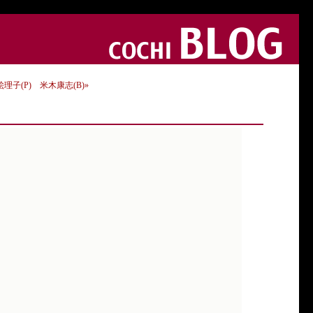
清水絵理子(P) 米木康志(B)»