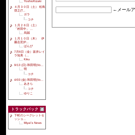
YoshioKizaki
４月３０日（土） 松島
←メールア
啓之(T...
ガラ
コチ
１月２６日（土）
「村田中」 ...
烏賊
１月１０日（木） 伊
藤志宏(P...
ばんび
7月6日（金）坂井レイ
ラ知美（...
Kiku
9/13 (日) 和田明(Vo...
明
コチ
4/03 (金) 和田明(Vo...
あきら
コチ
ゆりこ
トラックバック
下町のシークレットセ
ッショ...
Miya\'s News