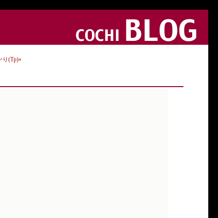
り(Tp)»