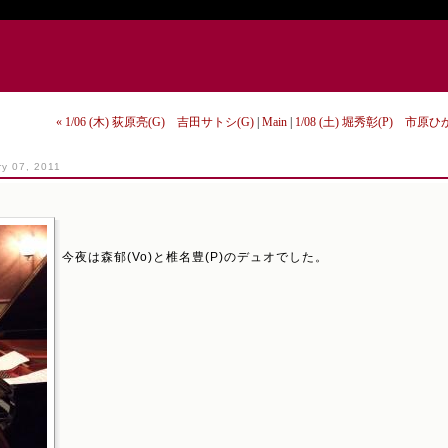
« 1/06 (木) 荻原亮(G) 吉田サトシ(G)
|
Main
|
1/08 (土) 堀秀彰(P) 市原ひか
ry 07, 2011
今夜は森郁(Vo)と椎名豊(P)のデュオでした。