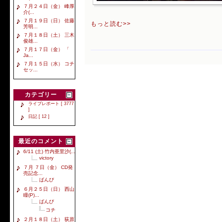
７月２４日（金） 峰厚
介(...
７月１９日（日） 佐藤
もっと読む>>
芳明...
７月１８日（土） 三木
俊雄...
７月１７日（金） 「
Ja...
７月１５日（水） コチ
セッ...
カテゴリー
ライブレポート [ 3777
]
日記 [ 12 ]
最近のコメント
6/11 (土) 竹内亜里沙(...
victory
７月 ７日（金） CD発
売記念...
ばんび
６月２５日（日） 西山
瞳(P)...
ばんび
コチ
２月１８日（土） 荻原