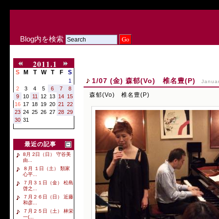
Blog内を検索
2011.1
S
M
T
W
T
F
S
1/07 (金) 森郁(Vo) 椎名豊(P)
1
Janua
2
3
4
5
6
7
8
森郁(Vo) 椎名豊(P)
9
10
11
12
13
14
15
16
17
18
19
20
21
22
23
24
25
26
27
28
29
30
31
最近の記事
8月 2日（日） 守谷美
由...
８月 １日（土） 類家
心平...
７月３１日（金） 松島
啓之...
７月２６日（日） 近藤
和彦...
７月２５日（土） 林栄
一(...