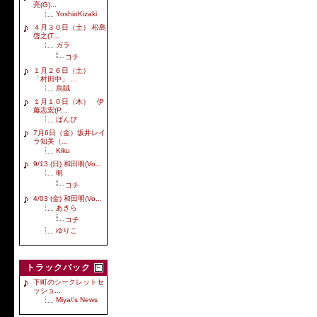
亮(G)...
YoshioKizaki
４月３０日（土） 松島
啓之(T...
ガラ
コチ
１月２６日（土）
「村田中」 ...
烏賊
１月１０日（木） 伊
藤志宏(P...
ばんび
7月6日（金）坂井レイ
ラ知美（...
Kiku
9/13 (日) 和田明(Vo...
明
コチ
4/03 (金) 和田明(Vo...
あきら
コチ
ゆりこ
トラックバック
下町のシークレットセ
ッショ...
Miya\'s News