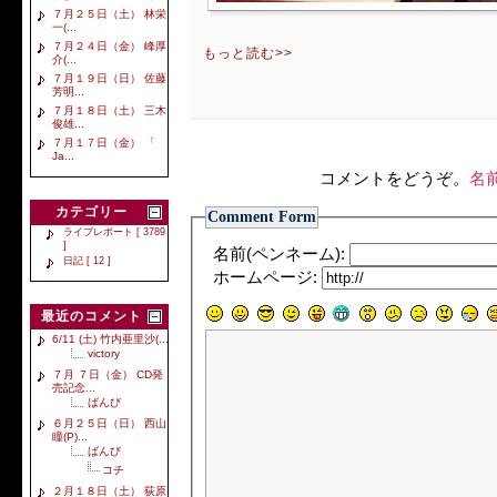
７月２５日（土） 林栄
一(...
７月２４日（金） 峰厚
もっと読む>>
介(...
７月１９日（日） 佐藤
芳明...
７月１８日（土） 三木
俊雄...
７月１７日（金） 「
Ja...
コメントをどうぞ。
名
カテゴリー
Comment Form
ライブレポート [ 3789
]
名前(ペンネーム):
日記 [ 12 ]
ホームページ:
最近のコメント
6/11 (土) 竹内亜里沙(...
victory
７月 ７日（金） CD発
売記念...
ばんび
６月２５日（日） 西山
瞳(P)...
ばんび
コチ
２月１８日（土） 荻原