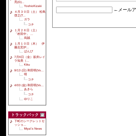
亮(G)...
YoshioKizaki
←メールア
４月３０日（土） 松島
啓之(T...
ガラ
コチ
１月２６日（土）
「村田中」 ...
烏賊
１月１０日（木） 伊
藤志宏(P...
ばんび
7月6日（金）坂井レイ
ラ知美（...
Kiku
9/13 (日) 和田明(Vo...
明
コチ
4/03 (金) 和田明(Vo...
あきら
コチ
ゆりこ
トラックバック
下町のシークレットセ
ッショ...
Miya\'s News