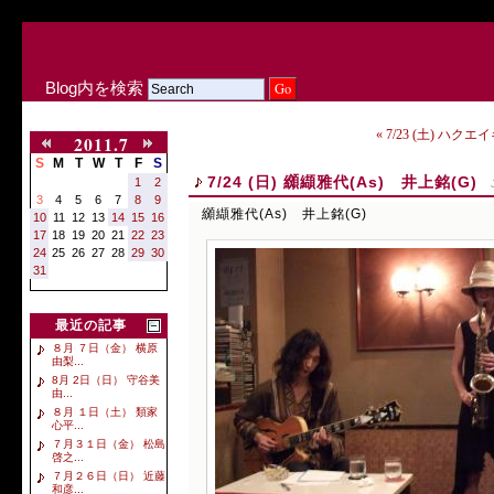
Blog内を検索
« 7/23 (土) ハク
2011.7
S
M
T
W
T
F
S
7/24 (日) 纐纈雅代(As) 井上銘(G)
1
2
3
4
5
6
7
8
9
纐纈雅代(As) 井上銘(G)
10
11
12
13
14
15
16
17
18
19
20
21
22
23
24
25
26
27
28
29
30
31
最近の記事
８月 ７日（金） 横原
由梨...
8月 2日（日） 守谷美
由...
８月 １日（土） 類家
心平...
７月３１日（金） 松島
啓之...
７月２６日（日） 近藤
和彦...