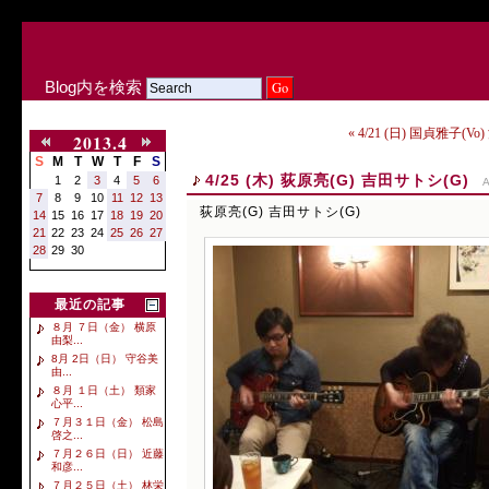
Blog内を検索
« 4/21 (日) 国貞雅子(V
2013.4
S
M
T
W
T
F
S
4/25 (木) 荻原亮(G) 吉田サトシ(G)
1
2
3
4
5
6
A
7
8
9
10
11
12
13
荻原亮(G) 吉田サトシ(G)
14
15
16
17
18
19
20
21
22
23
24
25
26
27
28
29
30
最近の記事
８月 ７日（金） 横原
由梨...
8月 2日（日） 守谷美
由...
８月 １日（土） 類家
心平...
７月３１日（金） 松島
啓之...
７月２６日（日） 近藤
和彦...
７月２５日（土） 林栄