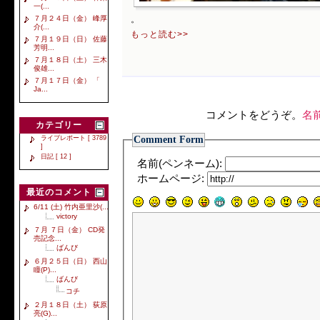
一(...
７月２４日（金） 峰厚
。
介(...
もっと読む>>
７月１９日（日） 佐藤
芳明...
７月１８日（土） 三木
俊雄...
７月１７日（金） 「
Ja...
コメントをどうぞ。
名
カテゴリー
Comment Form
ライブレポート [ 3789
]
日記 [ 12 ]
名前(ペンネーム):
ホームページ:
最近のコメント
6/11 (土) 竹内亜里沙(...
victory
７月 ７日（金） CD発
売記念...
ばんび
６月２５日（日） 西山
瞳(P)...
ばんび
コチ
２月１８日（土） 荻原
亮(G)...