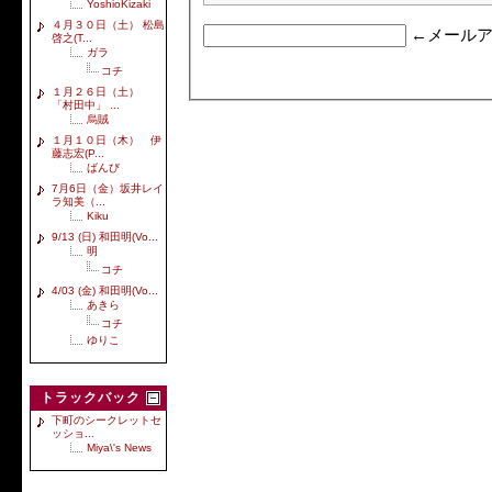
YoshioKizaki
４月３０日（土） 松島
←メールア
啓之(T...
ガラ
コチ
１月２６日（土）
「村田中」 ...
烏賊
１月１０日（木） 伊
藤志宏(P...
ばんび
7月6日（金）坂井レイ
ラ知美（...
Kiku
9/13 (日) 和田明(Vo...
明
コチ
4/03 (金) 和田明(Vo...
あきら
コチ
ゆりこ
トラックバック
下町のシークレットセ
ッショ...
Miya\'s News