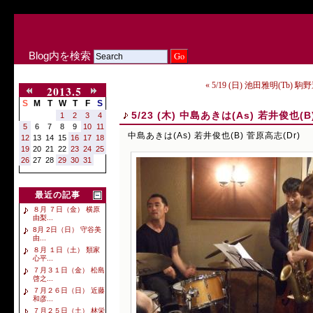
Blog内を検索
« 5/19 (日) 池田雅明(Tb) 
2013.5
S
M
T
W
T
F
S
5/23 (木) 中島あきは(As) 若井俊也(B
1
2
3
4
5
6
7
8
9
10
11
中島あきは(As) 若井俊也(B) 菅原高志(Dr)
12
13
14
15
16
17
18
19
20
21
22
23
24
25
26
27
28
29
30
31
最近の記事
８月 ７日（金） 横原
由梨...
8月 2日（日） 守谷美
由...
８月 １日（土） 類家
心平...
７月３１日（金） 松島
啓之...
７月２６日（日） 近藤
和彦...
７月２５日（土） 林栄