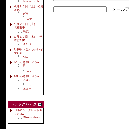
YoshioKizaki
４月３０日（土） 松島
←メールア
啓之(T...
ガラ
コチ
１月２６日（土）
「村田中」 ...
烏賊
１月１０日（木） 伊
藤志宏(P...
ばんび
7月6日（金）坂井レイ
ラ知美（...
Kiku
9/13 (日) 和田明(Vo...
明
コチ
4/03 (金) 和田明(Vo...
あきら
コチ
ゆりこ
トラックバック
下町のシークレットセ
ッショ...
Miya\'s News