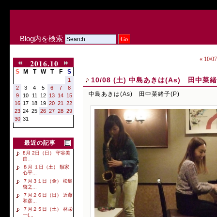
Blog内を検索
« 10
2016.10
S
M
T
W
T
F
S
10/08 (土) 中島あきは(As) 田中菜緒
1
2
3
4
5
6
7
8
中島あきは(As) 田中菜緒子(P)
9
10
11
12
13
14
15
16
17
18
19
20
21
22
23
24
25
26
27
28
29
30
31
最近の記事
8月 2日（日） 守谷美
由...
８月 １日（土） 類家
心平...
７月３１日（金） 松島
啓之...
７月２６日（日） 近藤
和彦...
７月２５日（土） 林栄
一(...