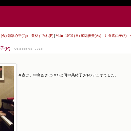
/07 (金) 類家心平(Tp) 栗林すみれ(P)
|
Main
|
10/09 (日) 纐纈歩美(As) 片倉真由子(P)
子(P)
October 08, 2016
今夜は、中島あきは(As)と田中菜緒子(P)のデュオでした。