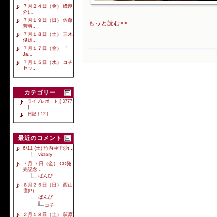
７月２４日（金） 峰厚
介(...
７月１９日（日） 佐藤
もっと読む>>
芳明...
７月１８日（土） 三木
俊雄...
７月１７日（金） 「
Ja...
７月１５日（水） コチ
セッ...
カテゴリー
ライブレポート [ 3777
]
日記 [ 12 ]
最近のコメント
6/11 (土) 竹内亜里沙(...
victory
７月 ７日（金） CD発
売記念...
ばんび
６月２５日（日） 西山
瞳(P)...
ばんび
コチ
２月１８日（土） 荻原