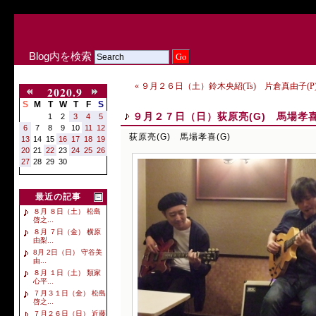
Blog内を検索
« ９月２６日（土）鈴木央紹(Ts) 片倉真由子(P
2020.9
S
M
T
W
T
F
S
９月２７日（日）荻原亮(G) 馬場孝喜
1
2
3
4
5
6
7
8
9
10
11
12
荻原亮(G) 馬場孝喜(G)
13
14
15
16
17
18
19
20
21
22
23
24
25
26
27
28
29
30
最近の記事
８月 ８日（土） 松島
啓之...
８月 ７日（金） 横原
由梨...
8月 2日（日） 守谷美
由...
８月 １日（土） 類家
心平...
７月３１日（金） 松島
啓之...
７月２６日（日） 近藤