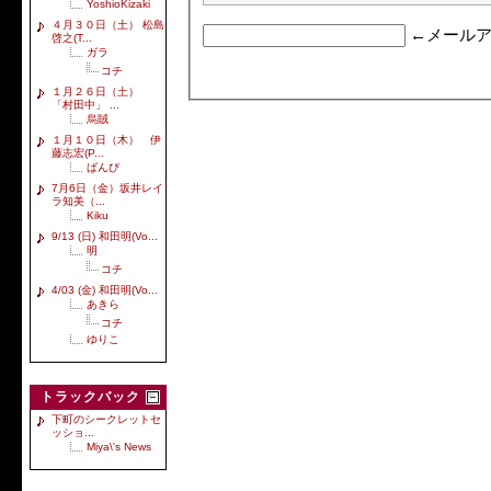
YoshioKizaki
４月３０日（土） 松島
←メールア
啓之(T...
ガラ
コチ
１月２６日（土）
「村田中」 ...
烏賊
１月１０日（木） 伊
藤志宏(P...
ばんび
7月6日（金）坂井レイ
ラ知美（...
Kiku
9/13 (日) 和田明(Vo...
明
コチ
4/03 (金) 和田明(Vo...
あきら
コチ
ゆりこ
トラックバック
下町のシークレットセ
ッショ...
Miya\'s News