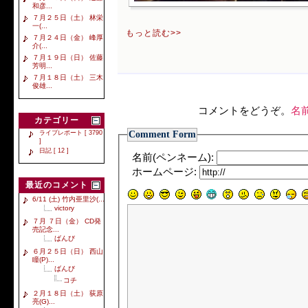
和彦...
７月２５日（土） 林栄
一(...
もっと読む>>
７月２４日（金） 峰厚
介(...
７月１９日（日） 佐藤
芳明...
７月１８日（土） 三木
俊雄...
コメントをどうぞ。
名
カテゴリー
Comment Form
ライブレポート [ 3790
]
日記 [ 12 ]
名前(ペンネーム):
ホームページ:
最近のコメント
6/11 (土) 竹内亜里沙(...
victory
７月 ７日（金） CD発
売記念...
ばんび
６月２５日（日） 西山
瞳(P)...
ばんび
コチ
２月１８日（土） 荻原
亮(G)...