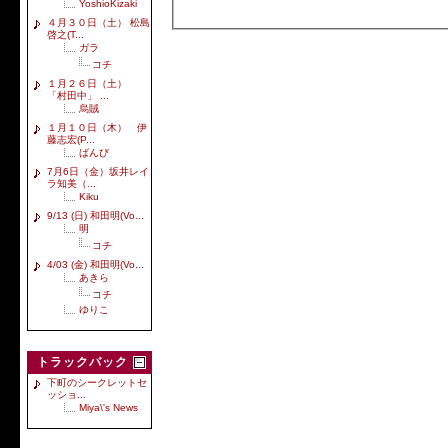
YoshioKizaki
４月３０日（土） 松島
啓之(T...
ガラ
コチ
１月２６日（土）
「村田中」 ...
烏賊
１月１０日（木） 伊
藤志宏(P...
ばんび
7月6日（金）坂井レイ
ラ知美（...
Kiku
9/13 (日) 和田明(Vo...
明
コチ
4/03 (金) 和田明(Vo...
あきら
コチ
ゆりこ
トラックバック
下町のシークレットセ
ッショ...
Miya\'s News