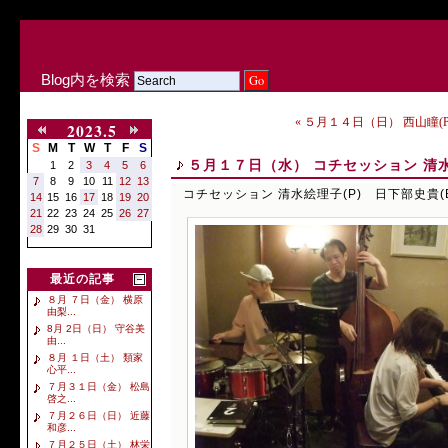
Blog内を検索
« ５月１４日（日） 西山瞳(P) 
2023.5
S
M
T
W
T
F
S
５月１７日（水） コチセッション 清水絵
1
2
3
4
5
6
7
8
9
10
11
12
13
コチセッション 清水絵理子(P) 日下部史貴(B
14
15
16
17
18
19
20
21
22
23
24
25
26
27
28
29
30
31
最近の記事
８月 ７日（金） 横原
由梨...
8月 2日（日） 守谷美
由...
８月 １日（土） 類家
心平...
７月３１日（金） 松島
啓之...
７月２６日（日） 近藤
和彦...
７月２５日（土） 林栄