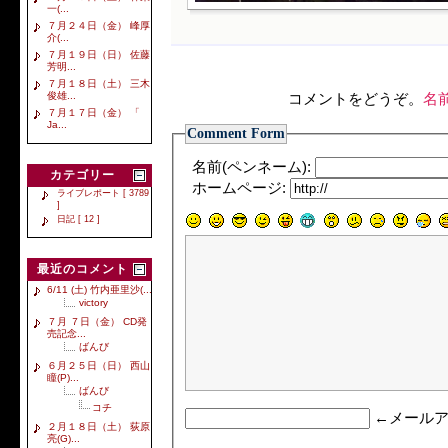
一(...
７月２４日（金） 峰厚
介(...
７月１９日（日） 佐藤
芳明...
７月１８日（土） 三木
俊雄...
コメントをどうぞ。
名
７月１７日（金） 「
Ja...
Comment Form
名前(ペンネーム):
カテゴリー
ホームページ:
ライブレポート [ 3789
]
日記 [ 12 ]
最近のコメント
6/11 (土) 竹内亜里沙(...
victory
７月 ７日（金） CD発
売記念...
ばんび
６月２５日（日） 西山
瞳(P)...
ばんび
コチ
←メールア
２月１８日（土） 荻原
亮(G)...