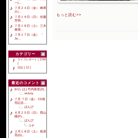
一(...
７月２４日（金） 峰厚
介(...
もっと読む>>
７月１９日（日） 佐藤
芳明...
７月１８日（土） 三木
俊雄...
７月１７日（金） 「
Ja...
カテゴリー
ライブレポート [ 3789
]
日記 [ 12 ]
最近のコメント
6/11 (土) 竹内亜里沙(...
victory
７月 ７日（金） CD発
売記念...
ばんび
６月２５日（日） 西山
瞳(P)...
ばんび
コチ
２月１８日（土） 荻原
亮(G)...