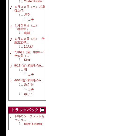
YoshioKizaki
４月３０日（土） 松島
啓之(T...
ガラ
コチ
１月２６日（土）
「村田中」 ...
烏賊
１月１０日（木） 伊
藤志宏(P...
ばんび
7月6日（金）坂井レイ
ラ知美（...
Kiku
9/13 (日) 和田明(Vo...
明
コチ
4/03 (金) 和田明(Vo...
あきら
コチ
ゆりこ
トラックバック
下町のシークレットセ
ッショ...
Miya\'s News