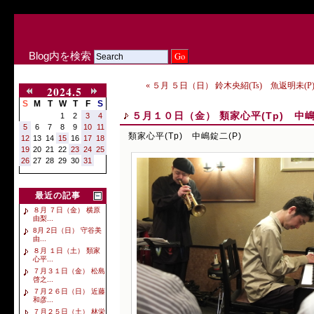
Blog内を検索
« ５月 ５日（日） 鈴木央紹(Ts) 魚返明未(P)
2024.5
S
M
T
W
T
F
S
５月１０日（金） 類家心平(Tp) 中嶋
1
2
3
4
5
6
7
8
9
10
11
類家心平(Tp) 中嶋錠二(P)
12
13
14
15
16
17
18
19
20
21
22
23
24
25
26
27
28
29
30
31
最近の記事
８月 ７日（金） 横原
由梨...
8月 2日（日） 守谷美
由...
８月 １日（土） 類家
心平...
７月３１日（金） 松島
啓之...
７月２６日（日） 近藤
和彦...
７月２５日（土） 林栄