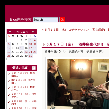
Blog内を検索
« ５月１５日（水） コチセッション 西山瞳(P) 日
2024.5
S
M
T
W
T
F
S
1
2
3
4
５月１７日（金） 酒井麻生代(Fl) 荻
5
6
7
8
9
10
11
12
13
14
15
16
17
18
酒井麻生代(Fl) 荻原亮(G) 伊藤勇司(B)
19
20
21
22
23
24
25
26
27
28
29
30
31
最近の記事
８月 ７日（金） 横原
由梨...
8月 2日（日） 守谷美
由...
８月 １日（土） 類家
心平...
７月３１日（金） 松島
啓之...
７月２６日（日） 近藤
和彦...
７月２５日（土） 林栄