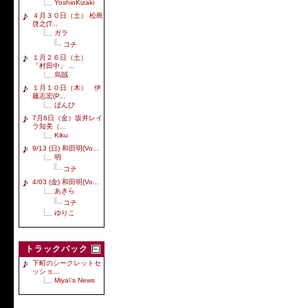
YoshioKizaki
４月３０日（土） 松島
啓之(T...
ガラ
コチ
１月２６日（土）
「村田中」 ...
烏賊
１月１０日（木） 伊
藤志宏(P...
ばんび
7月6日（金）坂井レイ
ラ知美（...
Kiku
9/13 (日) 和田明(Vo...
明
コチ
4/03 (金) 和田明(Vo...
あきら
コチ
ゆりこ
トラックバック
下町のシークレットセ
ッショ...
Miya\'s News