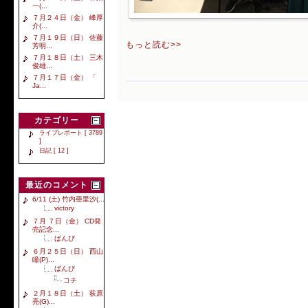
一(...
７月２４日（金） 峰厚
介(...
７月１９日（日） 佐藤
もっと読む>>
芳明...
７月１８日（土） 三木
俊雄...
７月１７日（金） 「
Ja...
カテゴリー
ライブレポート [ 3789
]
日記 [ 12 ]
最近のコメント
6/11 (土) 竹内亜里沙(...
victory
７月 ７日（金） CD発
売記念...
ばんび
６月２５日（日） 西山
瞳(P)...
ばんび
コチ
２月１８日（土） 荻原
亮(G)...