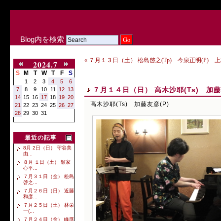
Blog内を検索
« ７月１３日（土） 松島啓之(Tp) 今泉正明(P) 上村
2024.7
S
M
T
W
T
F
S
1
2
3
4
5
6
７月１４日（日） 高木沙耶(Ts) 加藤
7
8
9
10
11
12
13
14
15
16
17
18
19
20
高木沙耶(Ts) 加藤友彦(P)
21
22
23
24
25
26
27
28
29
30
31
最近の記事
8月 2日（日） 守谷美
由...
８月 １日（土） 類家
心平...
７月３１日（金） 松島
啓之...
７月２６日（日） 近藤
和彦...
７月２５日（土） 林栄
一(...
７月２４日（金） 峰厚