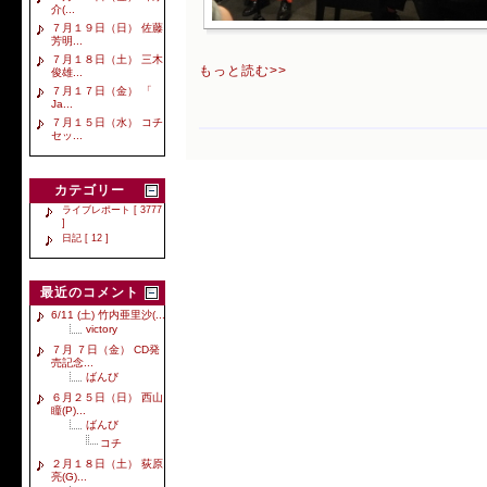
介(...
７月１９日（日） 佐藤
芳明...
７月１８日（土） 三木
もっと読む>>
俊雄...
７月１７日（金） 「
Ja...
７月１５日（水） コチ
セッ...
カテゴリー
ライブレポート [ 3777
]
日記 [ 12 ]
最近のコメント
6/11 (土) 竹内亜里沙(...
victory
７月 ７日（金） CD発
売記念...
ばんび
６月２５日（日） 西山
瞳(P)...
ばんび
コチ
２月１８日（土） 荻原
亮(G)...