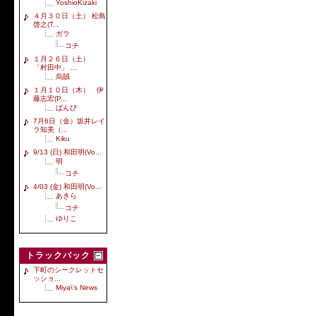
YoshioKizaki
４月３０日（土） 松島
啓之(T...
ガラ
コチ
１月２６日（土）
「村田中」 ...
烏賊
１月１０日（木） 伊
藤志宏(P...
ばんび
7月6日（金）坂井レイ
ラ知美（...
Kiku
9/13 (日) 和田明(Vo...
明
コチ
4/03 (金) 和田明(Vo...
あきら
コチ
ゆりこ
トラックバック
下町のシークレットセ
ッショ...
Miya\'s News