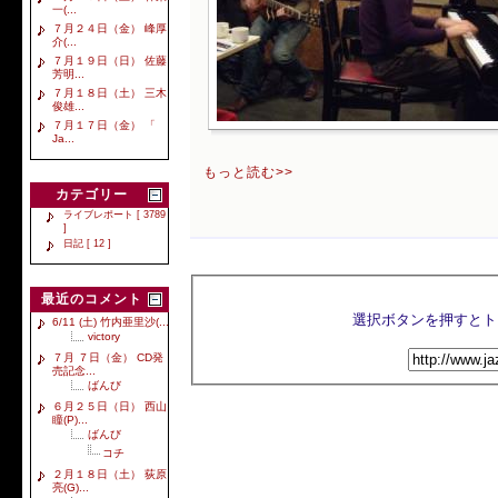
一(...
７月２４日（金） 峰厚
介(...
７月１９日（日） 佐藤
芳明...
７月１８日（土） 三木
俊雄...
７月１７日（金） 「
Ja...
もっと読む>>
カテゴリー
ライブレポート [ 3789
]
日記 [ 12 ]
最近のコメント
6/11 (土) 竹内亜里沙(...
victory
７月 ７日（金） CD発
売記念...
ばんび
６月２５日（日） 西山
瞳(P)...
ばんび
コチ
２月１８日（土） 荻原
亮(G)...