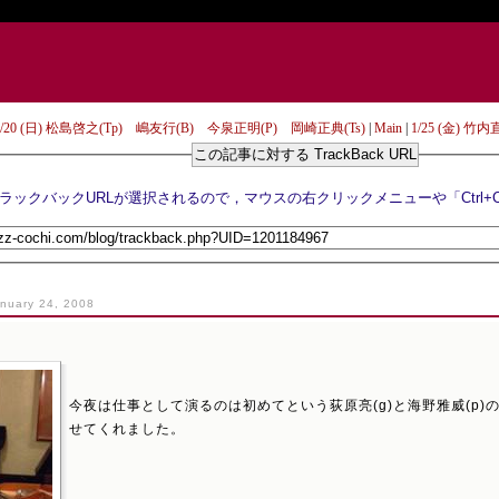
 1/20 (日) 松島啓之(Tp) 嶋友行(B) 今泉正明(P) 岡崎正典(Ts)
|
Main
|
1/25 (金) 竹
この記事に対する TrackBack URL
nuary 24, 2008
今夜は仕事として演るのは初めてという荻原亮(g)と海野雅威(p
せてくれました。