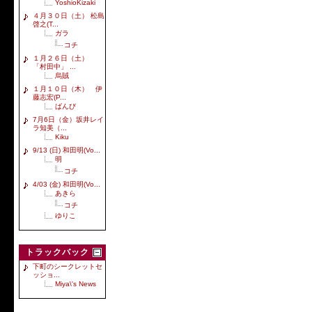
YoshioKizaki
４月３０日（土） 松島
啓之(T...
ガラ
コチ
１月２６日（土）
「村田中」 ...
烏賊
１月１０日（木） 伊
藤志宏(P...
ばんび
7月6日（金）坂井レイ
ラ知美（...
Kiku
9/13 (日) 和田明(Vo...
明
コチ
4/03 (金) 和田明(Vo...
あきら
コチ
ゆりこ
トラックバック
下町のシークレットセ
ッショ...
Miya\'s News