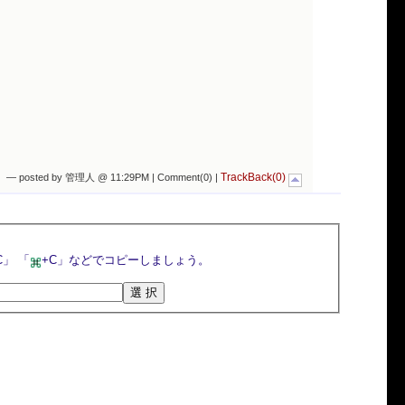
TrackBack(0)
— posted by 管理人 @ 11:29PM |
Comment(0)
|
選択ボタンを押すとトラックバックURLが選択されるので，マウスの右クリックメニューや「Ctrl+C」 「
+C」などでコピーしましょう。