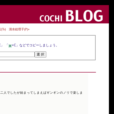
内直(Ts) 清水絵理子(P)»
選択ボタンを押すとトラックバックURLが選択されるので，マウスの右クリックメニューや「Ctrl+C」 「
+C」などでコピーしましょう。
)の二人でしたが始まってしまえばギンギンのノリで楽しま