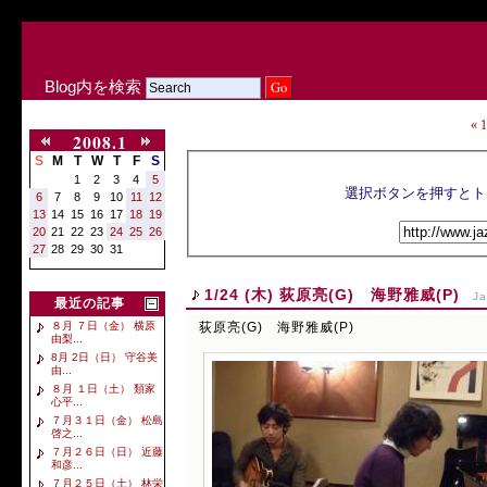
Blog内を検索
«
2008.1
S
M
T
W
T
F
S
1
2
3
4
5
6
7
8
9
10
11
12
13
14
15
16
17
18
19
20
21
22
23
24
25
26
27
28
29
30
31
1/24 (木) 荻原亮(G) 海野雅威(P)
Ja
最近の記事
荻原亮(G) 海野雅威(P)
８月 ７日（金） 横原
由梨...
8月 2日（日） 守谷美
由...
８月 １日（土） 類家
心平...
７月３１日（金） 松島
啓之...
７月２６日（日） 近藤
和彦...
７月２５日（土） 林栄