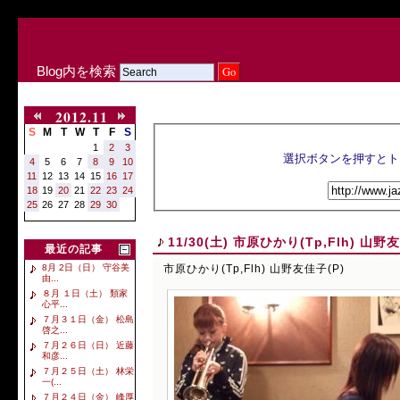
Blog内を検索
2012.11
S
M
T
W
T
F
S
1
2
3
4
5
6
7
8
9
10
11
12
13
14
15
16
17
18
19
20
21
22
23
24
25
26
27
28
29
30
11/30(土) 市原ひかり(Tp,Flh) 山野
最近の記事
市原ひかり(Tp,Flh) 山野友佳子(P)
8月 2日（日） 守谷美
由...
８月 １日（土） 類家
心平...
７月３１日（金） 松島
啓之...
７月２６日（日） 近藤
和彦...
７月２５日（土） 林栄
一(...
７月２４日（金） 峰厚