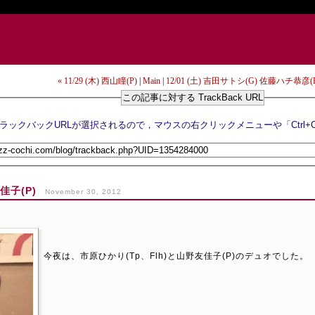
« 11/29 (木) 西山瞳(P)
|
Main
|
12/01 (土) 吉田サトシ(G) 佐藤ハチ恭彦(B
この記事に対する TrackBack URL
友佳子(P)
November 30, 2012
今夜は、市原ひかり(Tp、Flh)と山野友佳子(P)のデュオでした。