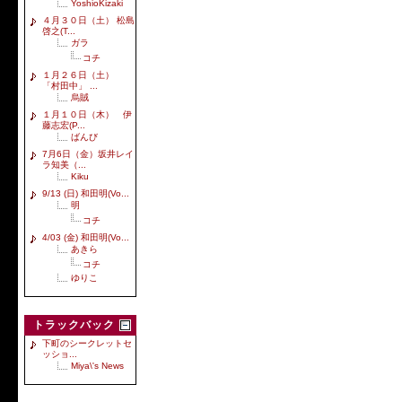
YoshioKizaki
４月３０日（土） 松島
啓之(T...
ガラ
コチ
１月２６日（土）
「村田中」 ...
烏賊
１月１０日（木） 伊
藤志宏(P...
ばんび
7月6日（金）坂井レイ
ラ知美（...
Kiku
9/13 (日) 和田明(Vo...
明
コチ
4/03 (金) 和田明(Vo...
あきら
コチ
ゆりこ
トラックバック
下町のシークレットセ
ッショ...
Miya\'s News