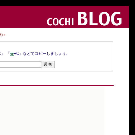
) »
選択ボタンを押すとトラックバックURLが選択されるので，マウスの右クリックメニューや「Ctrl+C」 「
+C」などでコピーしましょう。