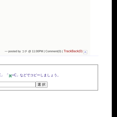
TrackBack(0)
— posted by コチ @ 11:00PM |
Comment(0)
|
選択ボタンを押すとトラックバックURLが選択されるので，マウスの右クリックメニューや「Ctrl+C」 「
+C」などでコピーしましょう。