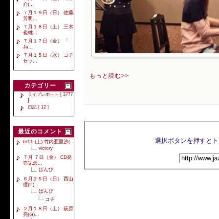
介(...
７月１９日（日） 佐藤
芳明...
７月１８日（土） 三木
俊雄...
７月１７日（金） 「
Ja...
７月１５日（水） コチ
セッ...
もっと読む>>
カテゴリー
ライブレポート [ 3777
]
日記 [ 12 ]
最近のコメント
6/11 (土) 竹内亜里沙(...
victory
７月 ７日（金） CD発
売記念...
ばんび
６月２５日（日） 西山
瞳(P)...
ばんび
コチ
２月１８日（土） 荻原
亮(G)...